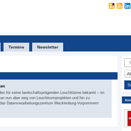
Termine
Newsletter
Suc
A
ken
den für seine landschaftsprägenden Leuchttürme bekannt – im
 man nun aber weg von Leuchtturmprojekten und hin zu
Aus
 das Datenverarbeitungszentrum Mecklenburg-Vorpommern