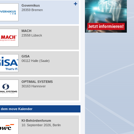
Governikus
28359 Bremen
MACH
23558 Lübeck
GISA
06112 Halle (Saale)
OPTIMAL SYSTEMS
30163 Hannover
 dem move Kalender
KI-Behördenforum
10. September 2026, Berlin