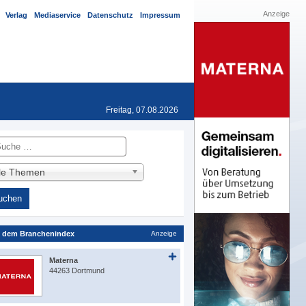
Anzeige
Verlag
Mediaservice
Datenschutz
Impressum
Freitag, 07.08.2026
he
lle Themen
 dem Branchenindex
Anzeige
Materna
44263 Dortmund