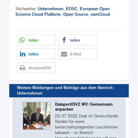
Stichwörter:
Unternehmen
,
EOSC
,
European Open
Science Cloud Platform
,
Open Source
,
ownCloud
teilen
teilen
teilen
E-Mail
drucken/PDF
Weitere Meldungen und Beiträge aus dem Bereich:
Unternehmen
Dataport/DVZ MV: Gemeinsam
anpacken
[01.07.2026] Zwar ist Deutschlands
Norden für seine
landschaftsprägenden Leuchttürme
bekannt – im Bereich