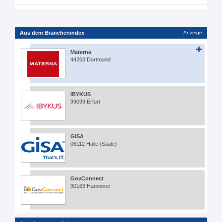
Aus dem Branchenindex
Anzeige
Materna
44263 Dortmund
IBYKUS
99099 Erfurt
GISA
06112 Halle (Saale)
GovConnect
30163 Hannover