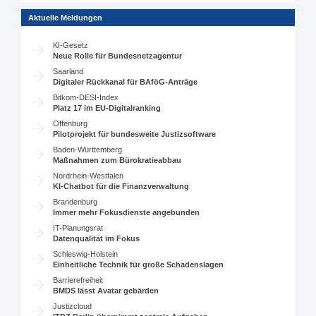
Aktuelle Meldungen
KI-Gesetz
Neue Rolle für Bundesnetzagentur
Saarland
Digitaler Rückkanal für BAföG-Anträge
Bitkom-DESI-Index
Platz 17 im EU-Digitalranking
Offenburg
Pilotprojekt für bundesweite Justizsoftware
Baden-Württemberg
Maßnahmen zum Bürokratieabbau
Nordrhein-Westfalen
KI-Chatbot für die Finanzverwaltung
Brandenburg
Immer mehr Fokusdienste angebunden
IT-Planungsrat
Datenqualität im Fokus
Schleswig-Holstein
Einheitliche Technik für große Schadenslagen
Barrierefreiheit
BMDS lässt Avatar gebärden
Justizcloud