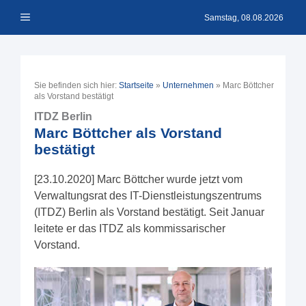
Zum
Menü
Inhalt
Samstag, 08.08.2026
springen
Sie befinden sich hier:
Startseite
»
Unternehmen
»
Marc Böttcher
als Vorstand bestätigt
ITDZ Berlin
Marc Böttcher als Vorstand
bestätigt
[23.10.2020] Marc Böttcher wurde jetzt vom
Verwaltungsrat des IT-Dienstleistungszentrums
(ITDZ) Berlin als Vorstand bestätigt. Seit Januar
leitete er das ITDZ als kommissarischer
Vorstand.