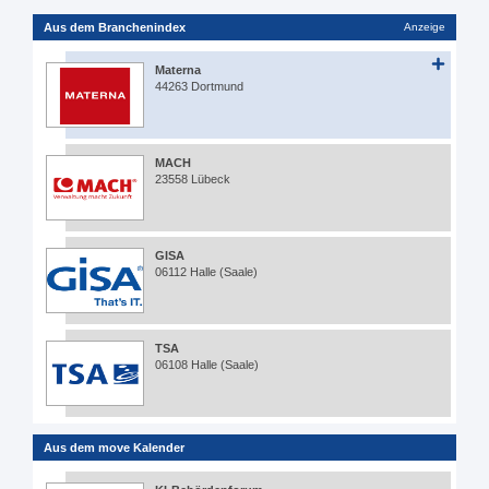
Aus dem Branchenindex
Anzeige
Materna
44263 Dortmund
MACH
23558 Lübeck
GISA
06112 Halle (Saale)
TSA
06108 Halle (Saale)
Aus dem move Kalender