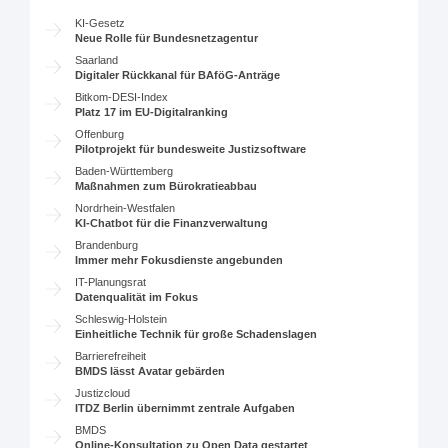
KI-Gesetz
Neue Rolle für Bundesnetzagentur
Saarland
Digitaler Rückkanal für BAföG-Anträge
Bitkom-DESI-Index
Platz 17 im EU-Digitalranking
Offenburg
Pilotprojekt für bundesweite Justizsoftware
Baden-Württemberg
Maßnahmen zum Bürokratieabbau
Nordrhein-Westfalen
KI-Chatbot für die Finanzverwaltung
Brandenburg
Immer mehr Fokusdienste angebunden
IT-Planungsrat
Datenqualität im Fokus
Schleswig-Holstein
Einheitliche Technik für große Schadenslagen
Barrierefreiheit
BMDS lässt Avatar gebärden
Justizcloud
ITDZ Berlin übernimmt zentrale Aufgaben
BMDS
Online-Konsultation zu Open Data gestartet