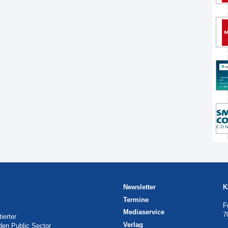
Newsletter
K
Termine
F
Mediaservice
7
ierter
Verlag
 den Public Sector