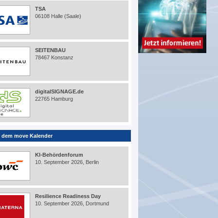
TSA
06108 Halle (Saale)
SEITENBAU
78467 Konstanz
digitalSIGNAGE.de
22765 Hamburg
 dem move Kalender
KI-Behördenforum
10. September 2026, Berlin
Resilience Readiness Day
10. September 2026, Dortmund