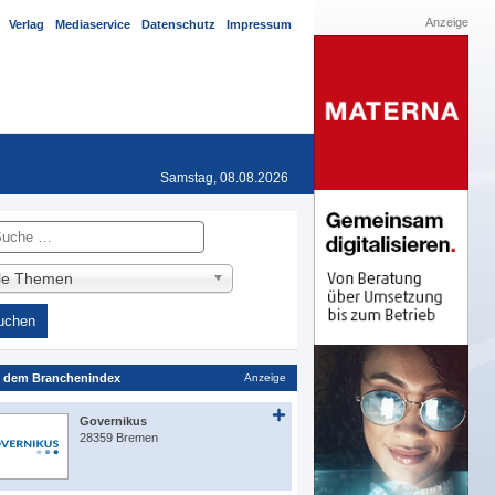
Anzeige
Verlag
Mediaservice
Datenschutz
Impressum
Samstag, 08.08.2026
he
lle Themen
 dem Branchenindex
Anzeige
Governikus
28359 Bremen