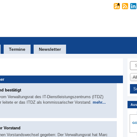
Termine
Newsletter
Suc
A
her
nd bestätigt
 vom Verwaltungsrat des IT-Dienstleistungszentrums (ITDZ)
uar leitete er das ITDZ als kommissarischer Vorstand.
mehr...
Aus
er Vorstand
inen Vorstandswechsel gegeben: Der Verwaltungsrat hat Marc