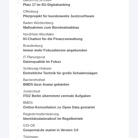
Platz 17 im EU-Digitalranking
Offenburg
Pilotprojekt für bundesweite Justizsoftware
Baden-Württemberg
Maßnahmen zum Bürokratieabbau
Nordrhein-Westfalen
KI-Chatbot für die Finanzverwaltung
Brandenburg
Immer mehr Fokusdienste angebunden
IT-Planungsrat
Datenqualität im Fokus
Schleswig-Holstein
Einheitliche Technik für große Schadenslagen
Barrierefreiheit
BMDS lässt Avatar gebärden
Justizcloud
ITDZ Berlin übernimmt zentrale Aufgaben
BMDS
Online-Konsultation zu Open Data gestartet
Registermodernisierung
Identitätsdatenabruf im Regelbetrieb
GDI-DE
Geoportal.de startet in Version 3.0
Thüringen