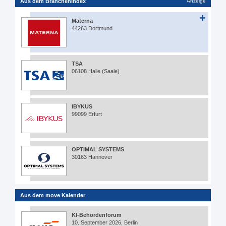
Aus dem Branchenindex
Anzeige
Materna
44263 Dortmund
TSA
06108 Halle (Saale)
IBYKUS
99099 Erfurt
OPTIMAL SYSTEMS
30163 Hannover
Aus dem move Kalender
KI-Behördenforum
10. September 2026, Berlin