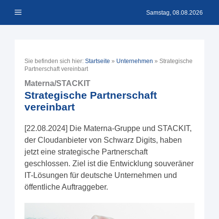
Zum
Menü
Inhalt
Samstag, 08.08.2026
springen
Sie befinden sich hier:
Startseite
»
Unternehmen
»
Strategische
Partnerschaft vereinbart
Materna/STACKIT
Strategische Partnerschaft
vereinbart
[22.08.2024] Die Materna-Gruppe und STACKIT,
der Cloudanbieter von Schwarz Digits, haben
jetzt eine strategische Partnerschaft
geschlossen. Ziel ist die Entwicklung souveräner
IT-Lösungen für deutsche Unternehmen und
öffentliche Auftraggeber.