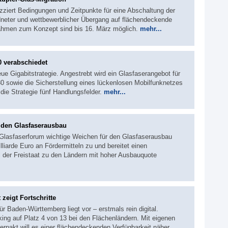
zziert Bedingungen und Zeitpunkte für eine Abschaltung der
rdneter und wettbewerblicher Übergang auf flächendeckende
nahmen zum Konzept sind bis 16. März möglich.
mehr...
0 verabschiedet
ue Gigabitstrategie. Angestrebt wird ein Glasfaserangebot für
0 sowie die Sicherstellung eines lückenlosen Mobilfunknetzes
 die Strategie fünf Handlungsfelder.
mehr...
 den Glasfaserausbau
r Glasfaserforum wichtige Weichen für den Glasfaserausbau
lliarde Euro an Fördermitteln zu und bereitet einen
ll der Freistaat zu den Ländern mit hoher Ausbauquote
zeigt Fortschritte
ür Baden-Württemberg liegt vor – erstmals rein digital.
ing auf Platz 4 von 13 bei den Flächenländern. Mit eigenen
rpakt will es einer flächendeckenden Verfügbarkeit näher