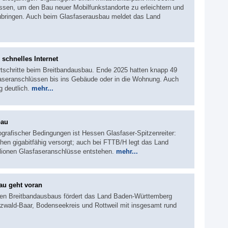
ossen, um den Bau neuer Mobilfunkstandorte zu erleichtern und
ubringen. Auch beim Glasfaserausbau meldet das Land
 schnelles Internet
tschritte beim Breitbandausbau. Ende 2025 hatten knapp 49
aseranschlüssen bis ins Gebäude oder in die Wohnung. Auch
g deutlich.
mehr...
bau
ografischer Bedingungen ist Hessen Glasfaser-Spitzenreiter:
hen gigabitfähig versorgt; auch bei FTTB/H legt das Land
illionen Glasfaseranschlüsse entstehen.
mehr...
au geht voran
n Breitbandausbaus fördert das Land Baden-Württemberg
rzwald-Baar, Bodenseekreis und Rottweil mit insgesamt rund