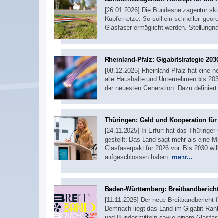
[26.01.2026] Die Bundesnetzagentur ski
Kupfernetze. So soll ein schneller, geo
Glasfaser ermöglicht werden. Stellung
Rheinland-Pfalz: Gigabitstrategie 203
[08.12.2025] Rheinland-Pfalz hat eine ne
alle Haushalte und Unternehmen bis 203
der neuesten Generation. Dazu definiert
Thüringen: Geld und Kooperation für
[24.11.2025] In Erfurt hat das Thüringe
gestellt: Das Land sagt mehr als eine Mi
Glasfaserpakt für 2026 vor. Bis 2030 wi
aufgeschlossen haben.
mehr...
Baden-Württemberg: Breitbandbericht 
[11.11.2025] Der neue Breitbandbericht f
Demnach liegt das Land im Gigabit-Rank
und Bundesmitteln sowie einem Glasfase