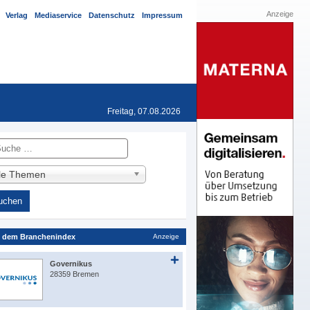
Anzeige
Verlag
Mediaservice
Datenschutz
Impressum
Freitag, 07.08.2026
he
lle Themen
 dem Branchenindex
Anzeige
Governikus
28359 Bremen