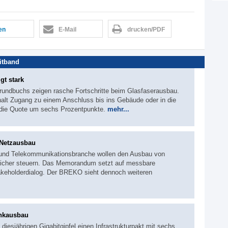
len
E-Mail
drucken/PDF
itband
gt stark
rundbuchs zeigen rasche Fortschritte beim Glasfaserausbau.
halt Zugang zu einem Anschluss bis ins Gebäude oder in die
die Quote um sechs Prozentpunkte.
mehr...
 Netzausbau
und Telekommunikationsbranche wollen den Ausbau von
dlicher steuern. Das Memorandum setzt auf messbare
akeholderdialog. Der BREKO sieht dennoch weiteren
unkausbau
iesjährigen Gigabitgipfel einen Infrastrukturpakt mit sechs