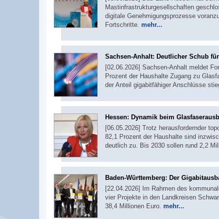
Mastinfrastrukturgesellschaften geschl
digitale Genehmigungsprozesse voranz
Fortschritte.
mehr...
Sachsen-Anhalt: Deutlicher Schub für
[02.06.2026] Sachsen-Anhalt meldet For
Prozent der Haushalte Zugang zu Glasf
der Anteil gigabitfähiger Anschlüsse stie
Hessen: Dynamik beim Glasfaseraus
[06.05.2026] Trotz herausfordernder top
82,1 Prozent der Haushalte sind inzwisc
deutlich zu. Bis 2030 sollen rund 2,2 M
Baden-Württemberg: Der Gigabitausb
[22.04.2026] Im Rahmen des kommunale
vier Projekte in den Landkreisen Schwa
38,4 Millionen Euro.
mehr...