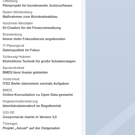
Offenburg
Pilotprojekt für bundesweite Justizsoftware
Baden-Württemberg
Maßnahmen zum Bürokratieabbau
Nordrhein-Westfalen
KI-Chatbot für die Finanzverwaltung
Brandenburg
Immer mehr Fokusdienste angebunden
IT-Planungsrat
Datenqualität im Fokus
Schleswig-Holstein
Einheitliche Technik für große Schadenslagen
Barrierefreiheit
BMDS lässt Avatar gebärden
Justizcloud
ITDZ Berlin übernimmt zentrale Aufgaben
BMDS
Online-Konsultation zu Open Data gestartet
Registermodernisierung
Identitätsdatenabruf im Regelbetrieb
GDI-DE
Geoportal.de startet in Version 3.0
Thüringen
Projekt „Amsel“ auf der Zielgeraden