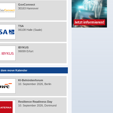
GovConnect
30163 Hannover
TSA
06108 Halle (Saale)
IBYKUS
99099 Erfurt
 dem move Kalender
KI-Behördenforum
10. September 2026, Berlin
Resilience Readiness Day
10. September 2026, Dortmund