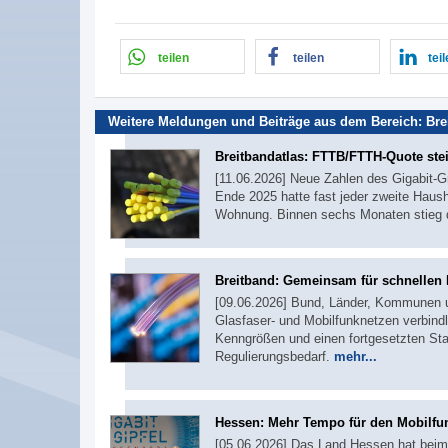
teilen
teilen
tei
Weitere Meldungen und Beiträge aus dem Bereich:
Bre
Breitbandatlas: FTTB/FTTH-Quote stei
[11.06.2026] Neue Zahlen des Gigabit-G
Ende 2025 hatte fast jeder zweite Haus
Wohnung. Binnen sechs Monaten stieg 
Breitband: Gemeinsam für schnellen
[09.06.2026] Bund, Länder, Kommunen 
Glasfaser- und Mobilfunknetzen verbin
Kenngrößen und einen fortgesetzten St
Regulierungsbedarf.
mehr...
Hessen: Mehr Tempo für den Mobilf
[05.06.2026] Das Land Hessen hat beim d