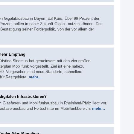
n Gigabitausbau in Bayern auf Kurs. Über 99 Prozent der
Prozent sollen in naher Zukunft Gigabit nutzen können. Das
Bestätigung seiner Förderpolitik, von der vor allem der
 mehr Empfang
 Kristina Sinemus hat gemeinsam mit den vier großen
rplan Mobilfunk vorgestellt. Ziel ist eine nahezu
0. Vorgesehen sind neue Standorte, schnellere
für Restgebiete.
mehr...
digitalen Infrastrukturen?
 Glasfaser- und Mobilfunkausbau in Rheinland-Pfalz liegt vor.
lasfaserausbau und Fortschritte im Mobilfunkbereich.
mehr...
Kupfer-Glas-Migration