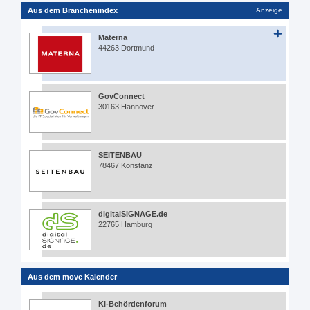
Aus dem Branchenindex
Anzeige
Materna
44263 Dortmund
GovConnect
30163 Hannover
SEITENBAU
78467 Konstanz
digitalSIGNAGE.de
22765 Hamburg
Aus dem move Kalender
KI-Behördenforum