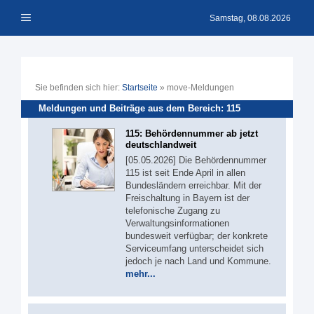
Zum
Menü
Inhalt
Samstag, 08.08.2026
springen
Sie befinden sich hier:
Startseite
»
move-Meldungen
Meldungen und Beiträge aus dem Bereich: 115
115: Behördennummer ab jetzt
deutschlandweit
[05.05.2026] Die Behördennummer
115 ist seit Ende April in allen
Bundesländern erreichbar. Mit der
Freischaltung in Bayern ist der
telefonische Zugang zu
Verwaltungsinformationen
bundesweit verfügbar; der konkrete
Serviceumfang unterscheidet sich
jedoch je nach Land und Kommune.
mehr...