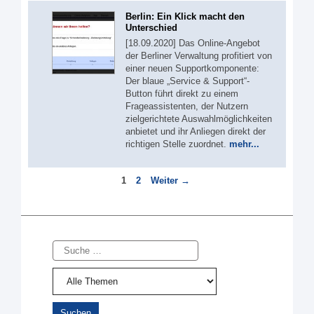
Berlin: Ein Klick macht den
Unterschied
[18.09.2020] Das Online-Angebot
der Berliner Verwaltung profitiert von
einer neuen Supportkomponente:
Der blaue „Service & Support“-
Button führt direkt zu einem
Frageassistenten, der Nutzern
zielgerichtete Auswahlmöglichkeiten
anbietet und ihr Anliegen direkt der
richtigen Stelle zuordnet.
mehr...
Seite
Seite
1
2
Weiter
→
Suche