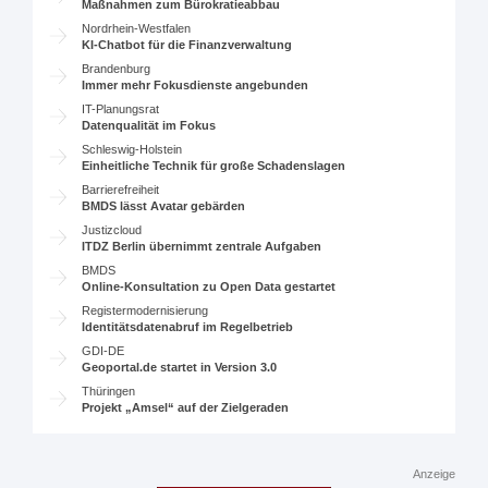
Maßnahmen zum Bürokratieabbau
Nordrhein-Westfalen
KI-Chatbot für die Finanzverwaltung
Brandenburg
Immer mehr Fokusdienste angebunden
IT-Planungsrat
Datenqualität im Fokus
Schleswig-Holstein
Einheitliche Technik für große Schadenslagen
Barrierefreiheit
BMDS lässt Avatar gebärden
Justizcloud
ITDZ Berlin übernimmt zentrale Aufgaben
BMDS
Online-Konsultation zu Open Data gestartet
Registermodernisierung
Identitätsdatenabruf im Regelbetrieb
GDI-DE
Geoportal.de startet in Version 3.0
Thüringen
Projekt „Amsel“ auf der Zielgeraden
Anzeige