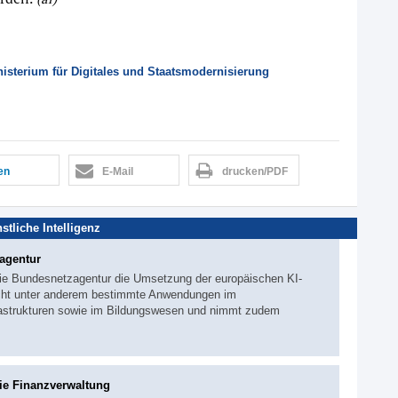
sterium für Digitales und Staatsmodernisierung
len
E-Mail
drucken/PDF
stliche Intelligenz
zagentur
 die Bundesnetzagentur die Umsetzung der europäischen KI-
acht unter anderem bestimmte Anwendungen im
rastrukturen sowie im Bildungswesen und nimmt zudem
die Finanzverwaltung