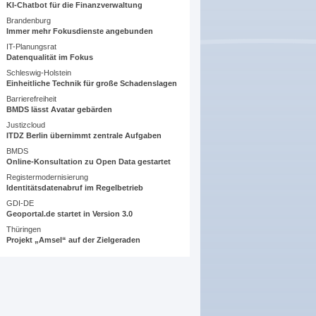
KI-Chatbot für die Finanzverwaltung
Brandenburg
Immer mehr Fokusdienste angebunden
IT-Planungsrat
Datenqualität im Fokus
Schleswig-Holstein
Einheitliche Technik für große Schadenslagen
Barrierefreiheit
BMDS lässt Avatar gebärden
Justizcloud
ITDZ Berlin übernimmt zentrale Aufgaben
BMDS
Online-Konsultation zu Open Data gestartet
Registermodernisierung
Identitätsdatenabruf im Regelbetrieb
GDI-DE
Geoportal.de startet in Version 3.0
Thüringen
Projekt „Amsel“ auf der Zielgeraden