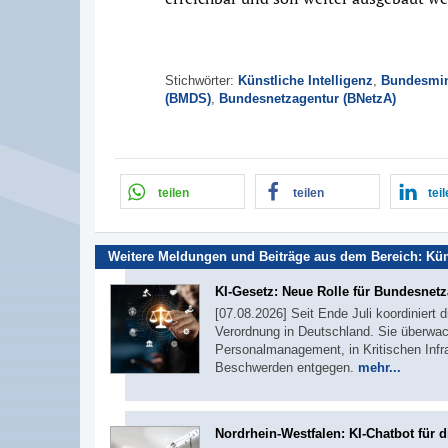
Stichwörter:
Künstliche Intelligenz
,
Bundesmini
(BMDS)
,
Bundesnetzagentur (BNetzA)
teilen
teilen
tei
Weitere Meldungen und Beiträge aus dem Bereich:
Kün
KI-Gesetz: Neue Rolle für Bundesnet
[07.08.2026] Seit Ende Juli koordiniert
Verordnung in Deutschland. Sie überw
Personalmanagement, in Kritischen Inf
Beschwerden entgegen.
mehr...
Nordrhein-Westfalen: KI-Chatbot für 