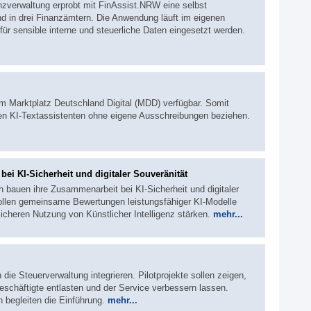
nzverwaltung erprobt mit FinAssist.NRW eine selbst
nd in drei Finanzämtern. Die Anwendung läuft im eigenen
r sensible interne und steuerliche Daten eingesetzt werden.
em Marktplatz Deutschland Digital (MDD) verfügbar. Somit
 KI-Textassistenten ohne eigene Ausschreibungen beziehen.
ei KI-Sicherheit und digitaler Souveränität
 bauen ihre Zusammenarbeit bei KI-Sicherheit und digitaler
ollen gemeinsame Bewertungen leistungsfähiger KI-Modelle
icheren Nutzung von Künstlicher Intelligenz stärken.
mehr...
n die Steuerverwaltung integrieren. Pilotprojekte sollen zeigen,
Beschäftigte entlasten und der Service verbessern lassen.
 begleiten die Einführung.
mehr...