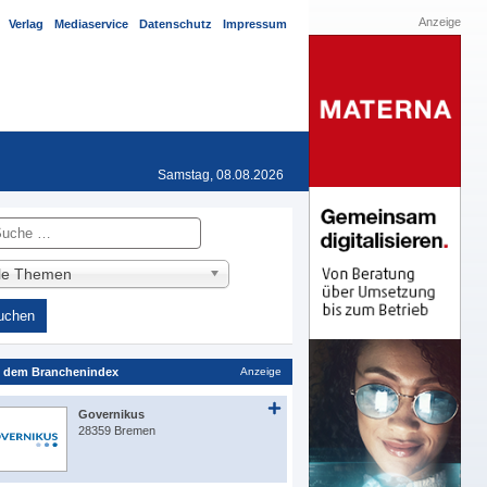
Anzeige
Verlag
Mediaservice
Datenschutz
Impressum
Samstag, 08.08.2026
he
lle Themen
 dem Branchenindex
Anzeige
Governikus
28359 Bremen