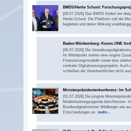
BMDS/Hertie School: Forschungsproj
[09.07.2026] Das BMDS fördert ein drei
Hertie School. Die Plattform soll die 
begleiten und deren Wirkung unabhängig
Baden-Württemberg: Komm.ONE ford
[06.07.2026] Die Verwaltungsdigitalisie
Im Mittelpunkt stehen eine engere Zus
Finanzierungsmodelle sowie eine stärke
zentraler Digitalisierungsprojekte. Auc
schließen die Verantwortlichen nicht au
Ministerpräsidentenkonferenz: Im Sc
[01.07.2026] Die jüngste Ministerpräside
Modernisierungsagenda beschlossen. In
Bundesdigitalminister Wildberger wie a
Entscheidungen an.
mehr...