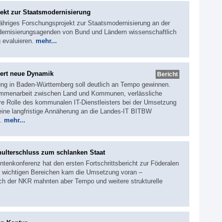
ekt zur Staatsmodernisierung
jähriges Forschungsprojekt zur Staatsmodernisierung an der
Modernisierungsagenden von Bund und Ländern wissenschaftlich
 evaluieren.
mehr...
ert neue Dynamik
Bericht
rung in Baden-Württemberg soll deutlich an Tempo gewinnen.
ammenarbeit zwischen Land und Kommunen, verlässliche
re Rolle des kommunalen IT-Dienstleisters bei der Umsetzung
h eine langfristige Annäherung an die Landes-IT BITBW
s.
mehr...
hulterschluss zum schlanken Staat
ntenkonferenz hat den ersten Fortschrittsbericht zur Föderalen
 wichtigen Bereichen kam die Umsetzung voran –
uch der NKR mahnten aber Tempo und weitere strukturelle