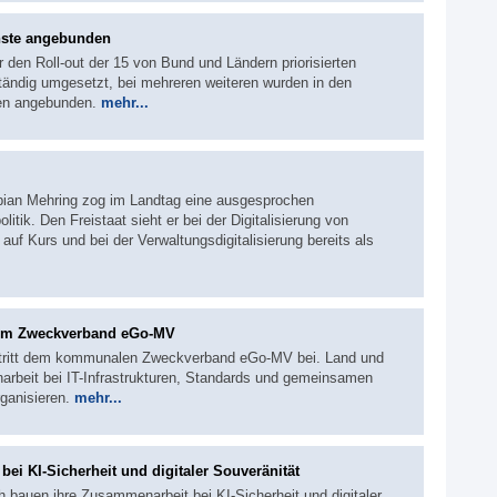
nste angebunden
r den Roll-out der 15 von Bund und Ländern priorisierten
ständig umgesetzt, bei mehreren weiteren wurden in den
len angebunden.
mehr...
abian Mehring zog im Landtag eine ausgesprochen
litik. Den Freistaat sieht er bei der Digitalisierung von
auf Kurs und bei der Verwaltungsdigitalisierung bereits als
zum Zweckverband eGo-MV
tritt dem kommunalen Zweckverband eGo-MV bei. Land und
beit bei IT-Infrastrukturen, Standards und gemeinsamen
rganisieren.
mehr...
ei KI-Sicherheit und digitaler Souveränität
 bauen ihre Zusammenarbeit bei KI-Sicherheit und digitaler