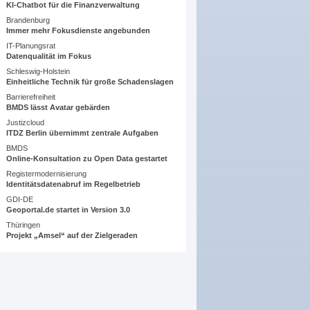
KI-Chatbot für die Finanzverwaltung
Brandenburg
Immer mehr Fokusdienste angebunden
IT-Planungsrat
Datenqualität im Fokus
Schleswig-Holstein
Einheitliche Technik für große Schadenslagen
Barrierefreiheit
BMDS lässt Avatar gebärden
Justizcloud
ITDZ Berlin übernimmt zentrale Aufgaben
BMDS
Online-Konsultation zu Open Data gestartet
Registermodernisierung
Identitätsdatenabruf im Regelbetrieb
GDI-DE
Geoportal.de startet in Version 3.0
Thüringen
Projekt „Amsel“ auf der Zielgeraden