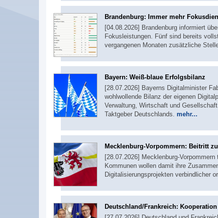
Brandenburg: Immer mehr Fokusdie
[04.08.2026] Brandenburg informiert übe
Fokusleistungen. Fünf sind bereits voll
vergangenen Monaten zusätzliche Stel
Bayern: Weiß-blaue Erfolgsbilanz
[28.07.2026] Bayerns Digitalminister F
wohlwollende Bilanz der eigenen Digitalpo
Verwaltung, Wirtschaft und Gesellschaft 
Taktgeber Deutschlands.
mehr...
Mecklenburg-Vorpommern: Beitritt 
[28.07.2026] Mecklenburg-Vorpommern 
Kommunen wollen damit ihre Zusammenar
Digitalisierungsprojekten verbindlicher o
Deutschland/Frankreich: Kooperation b
[27.07.2026] Deutschland und Frankreich