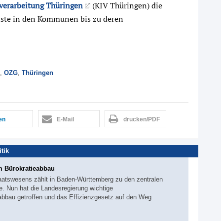
erarbeitung Thüringen
(KIV Thüringen) die
nste in den Kommunen bis zu deren
,
OZG
,
Thüringen
len
E-Mail
drucken/PDF
itik
 Bürokratieabbau
aatswesens zählt in Baden-Württemberg zu den zentralen
e. Nun hat die Landesregierung wichtige
abbau getroffen und das Effizienzgesetz auf den Weg