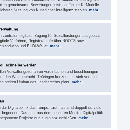
ollen gemeinsame Bewertungen leistungsfähiger KI-Modelle
icheren Nutzung von Künstlicher Intelligenz stärken.
mehr...
verwaltung
um zentralen digitalen Zugang für Sozialleistungen ausgebaut
gitale Verfahren, Registerabrufe über NOOTS sowie
schland-App und EUDI-Wallet.
mehr...
oll schneller werden
llen Verwaltungsverfahren vereinfachen und beschleunigen
 den Weg gebracht. Thüringen konzentriert sich vor allem
en breiten Umbau des Landesrechts plant.
mehr...
ran
 der Digitalpolitik das Tempo: Erstmals sind doppelt so viele
t begonnen. Das geht aus dem neuesten Monitor Digitalpolitik
 begonnene Projekte nun zügig abzuschließen.
mehr...