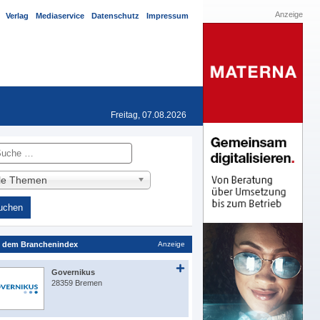
Anzeige
Verlag
Mediaservice
Datenschutz
Impressum
Freitag, 07.08.2026
he
lle Themen
 dem Branchenindex
Anzeige
Governikus
28359 Bremen