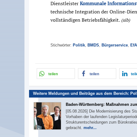
Dienstleister
Kommunale Informationsv
technische Integration der Online-Die
vollständigen Betriebsfähigkeit.
(sib)
Stichwörter:
Politik
,
BMDS
,
Bürgerservice
,
EfA
teilen
teilen
tei
Weitere Meldungen und Beiträge aus dem Bereich:
Pol
Baden-Württemberg: Maßnahmen zum
[05.08.2026] Die Modernisierung des St
Vorhaben der laufenden Legislaturperiod
Strukturentscheidungen zum Bürokratie
gebracht.
mehr...