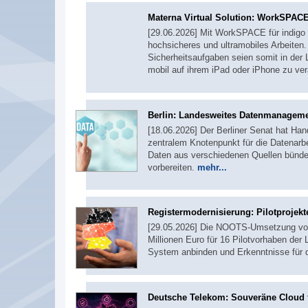
Materna Virtual Solution: WorkSPACE
[29.06.2026] Mit WorkSPACE für indigo 
hochsicheres und ultramobiles Arbeiten
Sicherheitsaufgaben seien somit in der 
mobil auf ihrem iPad oder iPhone zu ve
Berlin: Landesweites Datenmanagem
[18.06.2026] Der Berliner Senat hat Ha
zentralem Knotenpunkt für die Datenarbe
Daten aus verschiedenen Quellen bündel
vorbereiten.
mehr...
Registermodernisierung: Pilotprojek
[29.05.2026] Die NOOTS-Umsetzung vollz
Millionen Euro für 16 Pilotvorhaben der 
System anbinden und Erkenntnisse für 
Deutsche Telekom: Souveräne Cloud f