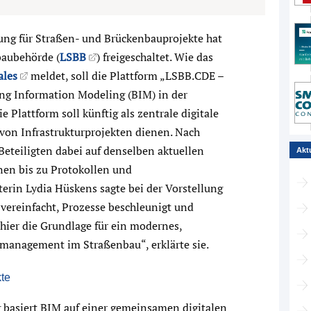
ng für Straßen- und Brückenbauprojekte hat
baubehörde (
LSBB
) freigeschaltet. Wie das
ales
meldet, soll die Plattform „LSBB.CDE –
ing Information Modeling (BIM) in der
Plattform soll künftig als zentrale digitale
on Infrastrukturprojekten dienen. Nach
Beteiligten dabei auf denselben aktuellen
Akt
en bis zu Protokollen und
erin Lydia Hüskens sagte bei der Vorstellung
ereinfacht, Prozesse beschleunigt und
 hier die Grundlage für ein modernes,
ktmanagement im Straßenbau“, erklärte sie.
te
 basiert BIM auf einer gemeinsamen digitalen