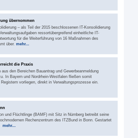
ierung übernommen
idierung – als Teil der 2015 beschlossenen IT-Konsolidierung
rwaltungsaufgaben ressortübergreifend einheitliche IT-
antwortung für die Weiterführung von 16 Maßnahmen des
mt über.
mehr...
reicht die Praxis
en aus den Bereichen Bauantrag und Gewerbeanmeldung
u. In Bayern und Nordrhein-Westfalen fließen somit
n Registern vorliegen, direkt in Verwaltungsprozesse ein.
onn
n und Flüchtlinge (BAMF) mit Sitz in Nürnberg betreibt seine
m hochmodernen Rechenzentrum des ITZBund in Bonn. Gestartet
7.
mehr...