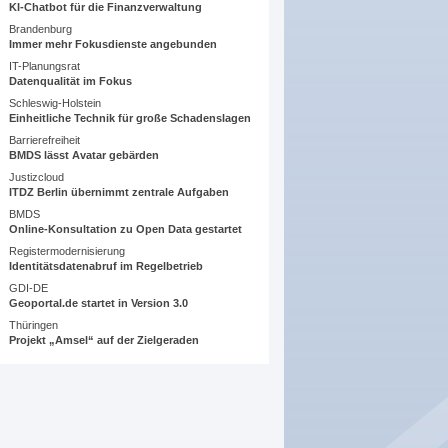
KI-Chatbot für die Finanzverwaltung
Brandenburg
Immer mehr Fokusdienste angebunden
IT-Planungsrat
Datenqualität im Fokus
Schleswig-Holstein
Einheitliche Technik für große Schadenslagen
Barrierefreiheit
BMDS lässt Avatar gebärden
Justizcloud
ITDZ Berlin übernimmt zentrale Aufgaben
BMDS
Online-Konsultation zu Open Data gestartet
Registermodernisierung
Identitätsdatenabruf im Regelbetrieb
GDI-DE
Geoportal.de startet in Version 3.0
Thüringen
Projekt „Amsel“ auf der Zielgeraden