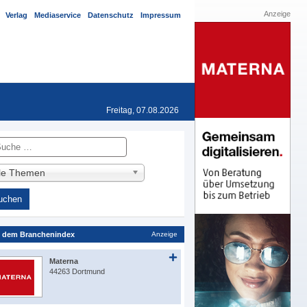
Anzeige
Verlag
Mediaservice
Datenschutz
Impressum
Freitag, 07.08.2026
he
lle Themen
 dem Branchenindex
Anzeige
Materna
44263 Dortmund