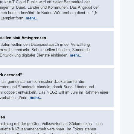
ruktur T Cloud Public wird offizieller Bestandteil des
tungen für Bund, Länder und Kommunen. Das Angebot der
rieb bereits bewährt: In Baden-Württemberg dient es 1,5
 Lernplattform.
mehr...
tellen statt Amtsgrenzen
falen wollen den Datenaustausch in der Verwaltung
m soll technische Schnittstellen bündeln, Standards
ntwicklung digitaler Dienste einbinden.
mehr...
ck decoded“
l als gemeinsamer technischer Baukasten für die
nenten und Standards bündeln, damit Bund, Länder und
hr doppelt entwickeln. Das NEGZ will im Juni im Rahmen einer
vorhaben klären.
mehr...
ien
italdialog mit der größten Volkswirtschaft Südamerikas – nun
ertiefte KI-Zusammenarbeit vereinbart. Im Fokus stehen