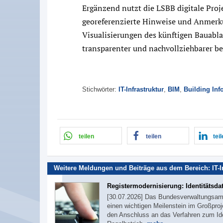
Ergänzend nutzt die LSBB digitale Pro
georeferenzierte Hinweise und Anmer
Visualisierungen des künftigen Bauabla
transparenter und nachvollziehbarer be
Stichwörter:
IT-Infrastruktur
,
BIM
,
Building Inf
teilen
teilen
tei
Weitere Meldungen und Beiträge aus dem Bereich:
IT-
Registermodernisierung: Identitätsda
[30.07.2026] Das Bundesverwaltungsamt 
einen wichtigen Meilenstein im Großproj
den Anschluss an das Verfahren zum Iden