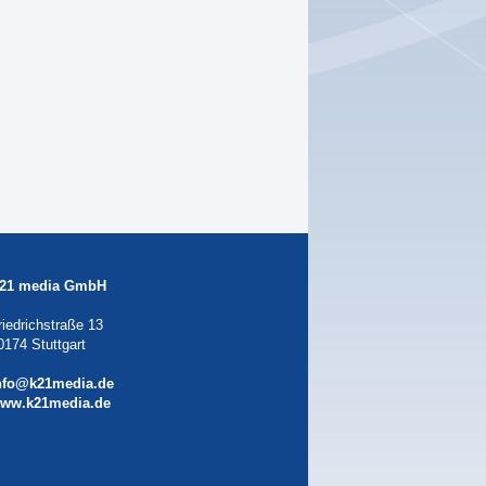
21 media GmbH
riedrichstraße 13
0174 Stuttgart
nfo@k21media.de
ww.k21media.de