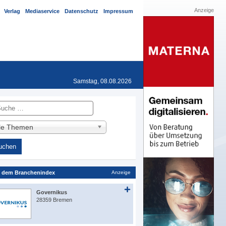
Anzeige
Verlag
Mediaservice
Datenschutz
Impressum
Samstag, 08.08.2026
he
lle Themen
 dem Branchenindex
Anzeige
Governikus
28359 Bremen