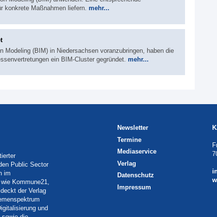
ür konkrete Maßnahmen liefern.
mehr...
t
on Modeling (BIM) in Niedersachsen voranzubringen, haben die
essenvertretungen ein BIM-Cluster gegründet.
mehr...
Newsletter
K
Termine
F
Mediaservice
7
ierter
Verlag
 den Public Sector
i
h im
Datenschutz
w
eln wie Kommune21,
Impressum
deckt der Verlag
Themenspektrum
igitalisierung und
 sowie die