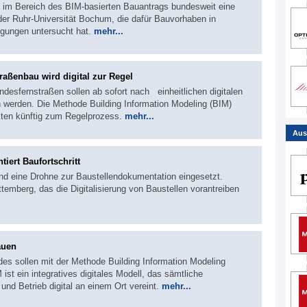
 im Bereich des BIM-basierten Bauantrags bundesweit eine
e der Ruhr-Universität Bochum, die dafür Bauvorhaben in
gungen untersucht hat.
mehr...
raßenbau wird digital zur Regel
ndesfernstraßen sollen ab sofort nach einheitlichen digitalen
n werden. Die Methode Building Information Modeling (BIM)
ekten künftig zum Regelprozess.
mehr...
Aus
ert Baufortschritt
and eine Drohne zur Baustellendokumentation eingesetzt.
emberg, das die Digitalisierung von Baustellen vorantreiben
auen
es sollen mit der Methode Building Information Modeling
 ist ein integratives digitales Modell, das sämtliche
nd Betrieb digital an einem Ort vereint.
mehr...