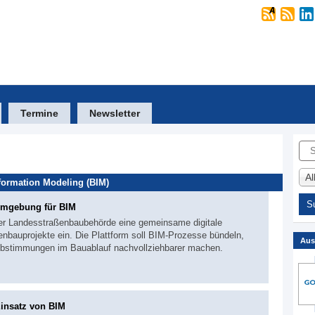
Termine
Newsletter
Suc
A
formation Modeling (BIM)
umgebung für BIM
der Landesstraßenbaubehörde eine gemeinsame digitale
bauprojekte ein. Die Plattform soll BIM-Prozesse bündeln,
Aus
d Abstimmungen im Bauablauf nachvollziehbarer machen.
insatz von BIM