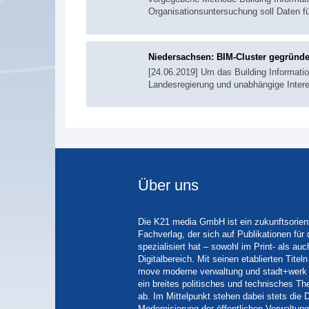
Organisationsuntersuchung soll Daten f
Niedersachsen: BIM-Cluster gegründe
[24.06.2019] Um das Building Informati
Landesregierung und unabhängige Inter
Über uns
Die K21 media GmbH ist ein zukunftsorient
Fachverlag, der sich auf Publikationen für
spezialisiert hat – sowohl im Print- als auc
Digitalbereich. Mit seinen etablierten Tit
move moderne verwaltung und stadt+werk 
ein breites politisches und technisches 
ab. Im Mittelpunkt stehen dabei stets die D
Modernisierung der öffentlichen Verwaltung