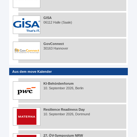
GISA
06112 Halle (Saale)
GovConnect
30163 Hannover
Aus dem move Kalender
KI-Behördenforum
10. September 2026, Berlin
Resilience Readiness Day
10. September 2026, Dortmund
27. ÖV-Symposium NRW