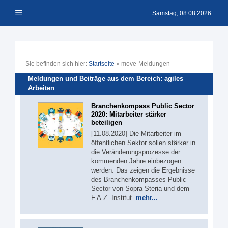
Zum
Menü
Inhalt
Samstag, 08.08.2026
springen
Sie befinden sich hier:
Startseite
»
move-Meldungen
Meldungen und Beiträge aus dem Bereich: agiles
Arbeiten
Branchenkompass Public Sector
2020: Mitarbeiter stärker
beteiligen
[11.08.2020] Die Mitarbeiter im
öffentlichen Sektor sollen stärker in
die Veränderungsprozesse der
kommenden Jahre einbezogen
werden. Das zeigen die Ergebnisse
des Branchenkompasses Public
Sector von Sopra Steria und dem
F.A.Z.-Institut.
mehr...