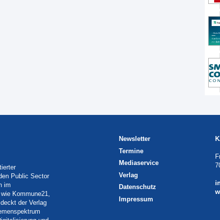
Newsletter
K
Termine
F
Mediaservice
7
ierter
Verlag
 den Public Sector
i
h im
Datenschutz
w
eln wie Kommune21,
Impressum
deckt der Verlag
Themenspektrum