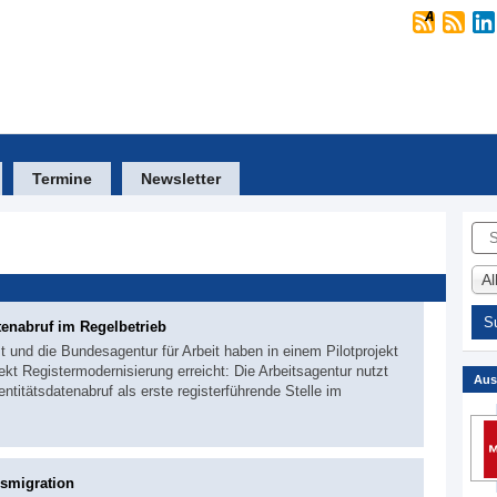
Termine
Newsletter
Suc
A
tenabruf im Regelbetrieb
und die Bundesagentur für Arbeit haben in einem Pilotprojekt
ekt Registermodernisierung erreicht: Die Arbeitsagentur nutzt
Aus
titätsdatenabruf als erste registerführende Stelle im
smigration