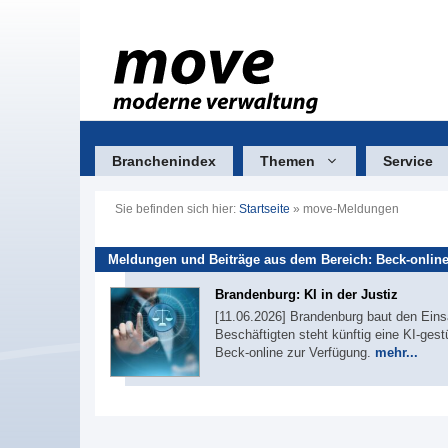
Zum
Inhalt
springen
Branchenindex
Themen
Service
Sie befinden sich hier:
Startseite
»
move-Meldungen
Meldungen und Beiträge aus dem Bereich: Beck-onlin
Brandenburg: KI in der Justiz
[11.06.2026] Brandenburg baut den Einsa
Beschäftigten steht künftig eine KI-ges
Beck-online zur Verfügung.
mehr...