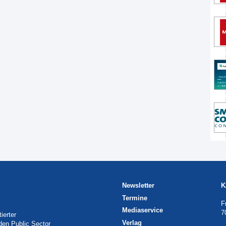
Newsletter
K
Termine
F
Mediaservice
7
ierter
Verlag
 den Public Sector