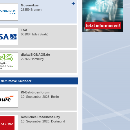
Governikus
28359 Bremen
TSA
06108 Halle (Saale)
digitalSIGNAGE.de
22765 Hamburg
 dem move Kalender
KI-Behördenforum
10. September 2026, Berlin
Resilience Readiness Day
10. September 2026, Dortmund