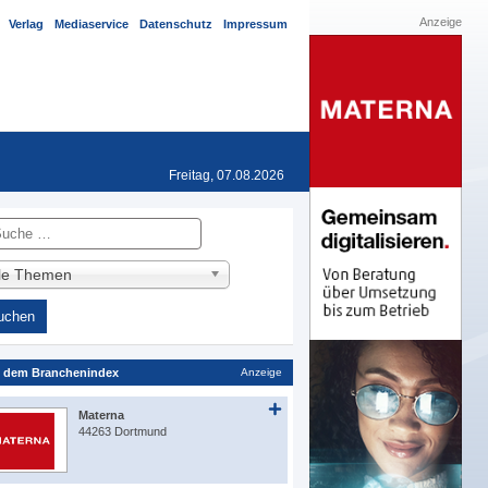
Anzeige
Verlag
Mediaservice
Datenschutz
Impressum
Freitag, 07.08.2026
he
lle Themen
 dem Branchenindex
Anzeige
Materna
44263 Dortmund