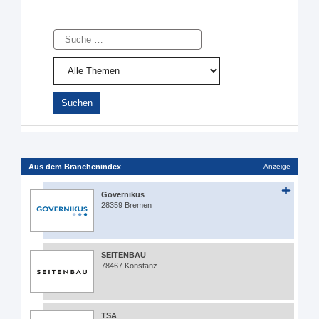
Suche
Aus dem Branchenindex
Anzeige
Governikus
28359 Bremen
SEITENBAU
78467 Konstanz
TSA