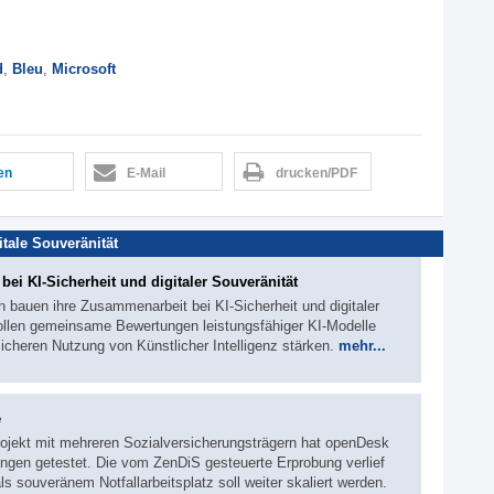
d
,
Bleu
,
Microsoft
len
E-Mail
drucken/PDF
itale Souveränität
ei KI-Sicherheit und digitaler Souveränität
 bauen ihre Zusammenarbeit bei KI-Sicherheit und digitaler
ollen gemeinsame Bewertungen leistungsfähiger KI-Modelle
icheren Nutzung von Künstlicher Intelligenz stärken.
mehr...
e
projekt mit mehreren Sozialversicherungsträgern hat openDesk
gungen getestet. Die vom ZenDiS gesteuerte Erprobung verlief
s souveränem Notfallarbeitsplatz soll weiter skaliert werden.