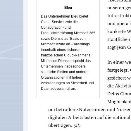
unseren ge
Bleu
Infrastrukt
Das Unternehmen Bleu bietet
Cloud-Services wie die
und operat
Collaboration- und
konkrete W
Produktivitätslösung Microsoft 365
staatlichen
sowie Dienste auf Basis von
Microsoft Azure an – allerdings
sagt Jean C
innerhalb eines sicheren
französischen Cloud-Rahmens.
Mit diesen Diensten spricht das
In einer w
Unternehmen insbesondere
festgelegt,
staatliche Stellen und andere
gesichert w
Organisationen mit hohen
Anforderungen an Sicherheit und
die Aktivit
Datensouveränität an.
Delos Cloud
Möglichkei
um betroffene Nutzerinnen und Nutzer 
digitalen Arbeitslasten auf die nationa
übertragen.
(al)