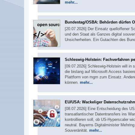
mehr...
Bundestag/OSBA: Behörden dürfen O
[20.07.2026] Der Einsatz quelloffener So
und den Staat als Ganzes digital souver
Unsicherheiten. Ein Gutachten des Bun
Schleswig-Holstein: Fachverfahren p
[09.07.2026] Schleswig-Holstein will in
die bislang auf Microsoft Access basi
Plattform von mgm zum Einsatz. Andere
können.
mehr...
EU/USA: Wackeliger Datenschutzrah
[08.07.2026] Eine Entscheidung des US 
transatlantischer Datentransfers ins W
kontrollieren soll, ob US-Hyperscaler wi
neutral. Bayerns Digitalminister Mehrin
Souveränität.
mehr...