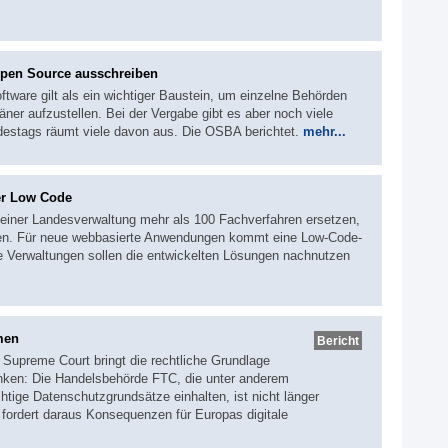
pen Source ausschreiben
ftware gilt als ein wichtiger Baustein, um einzelne Behörden
äner aufzustellen. Bei der Vergabe gibt es aber noch viele
destags räumt viele davon aus. Die OSBA berichtet.
mehr...
er Low Code
 seiner Landesverwaltung mehr als 100 Fachverfahren ersetzen,
eren. Für neue webbasierte Anwendungen kommt eine Low-Code-
 Verwaltungen sollen die entwickelten Lösungen nachnutzen
men
Bericht
Supreme Court bringt die rechtliche Grundlage
anken: Die Handelsbehörde FTC, die unter anderem
chtige Datenschutzgrundsätze einhalten, ist nicht länger
g fordert daraus Konsequenzen für Europas digitale