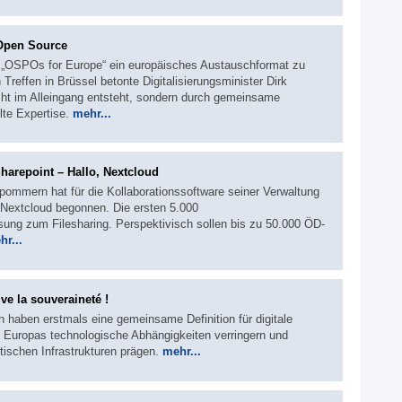
 Open Source
t „OSPOs for Europe“ ein europäisches Austauschformat zu
effen in Brüssel betonte Digitalisierungsminister Dirk
icht im Alleingang entsteht, sondern durch gemeinsame
lte Expertise.
mehr...
arepoint – Hallo, Nextcloud
ommern hat für die Kollaborationssoftware seiner Verwaltung
 Nextcloud begonnen. Die ersten 5.000
sung zum Filesharing. Perspektivisch sollen bis zu 50.000 ÖD-
hr...
ve la souveraineté !
 haben erstmals eine gemeinsame Definition für digitale
ll Europas technologische Abhängigkeiten verringern und
tischen Infrastrukturen prägen.
mehr...