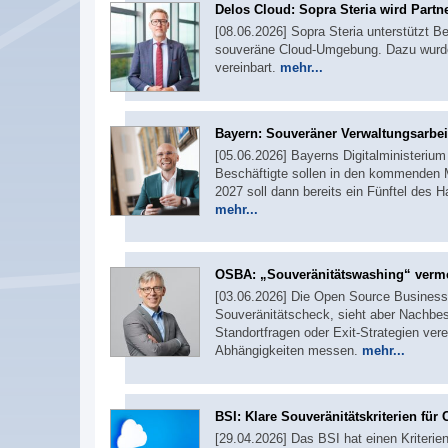
Delos Cloud: Sopra Steria wird Partn
[08.06.2026] Sopra Steria unterstützt Beh
souveräne Cloud-Umgebung. Dazu wurde 
vereinbart.
mehr...
Bayern: Souveräner Verwaltungsarbei
[05.06.2026] Bayerns Digitalministerium
Beschäftigte sollen in den kommenden 
2027 soll dann bereits ein Fünftel des 
mehr...
OSBA: „Souveränitätswashing“ verm
[03.06.2026] Die Open Source Business 
Souveränitätscheck, sieht aber Nachbess
Standortfragen oder Exit-Strategien ve
Abhängigkeiten messen.
mehr...
BSI: Klare Souveränitätskriterien für
[29.04.2026] Das BSI hat einen Kriterie