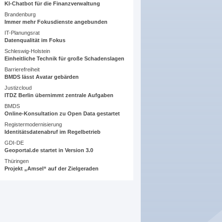
KI-Chatbot für die Finanzverwaltung
Brandenburg
Immer mehr Fokusdienste angebunden
IT-Planungsrat
Datenqualität im Fokus
Schleswig-Holstein
Einheitliche Technik für große Schadenslagen
Barrierefreiheit
BMDS lässt Avatar gebärden
Justizcloud
ITDZ Berlin übernimmt zentrale Aufgaben
BMDS
Online-Konsultation zu Open Data gestartet
Registermodernisierung
Identitätsdatenabruf im Regelbetrieb
GDI-DE
Geoportal.de startet in Version 3.0
Thüringen
Projekt „Amsel“ auf der Zielgeraden