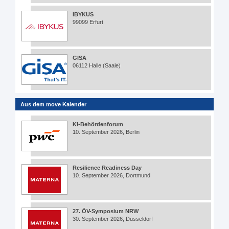
IBYKUS
99099 Erfurt
GISA
06112 Halle (Saale)
Aus dem move Kalender
KI-Behördenforum
10. September 2026, Berlin
Resilience Readiness Day
10. September 2026, Dortmund
27. ÖV-Symposium NRW
30. September 2026, Düsseldorf