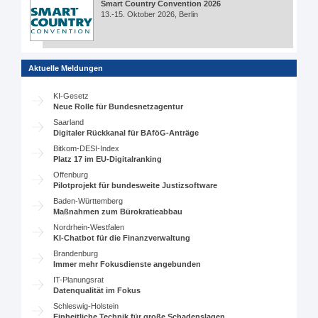
Smart Country Convention 2026
13.-15. Oktober 2026, Berlin
Aktuelle Meldungen
KI-Gesetz
Neue Rolle für Bundesnetzagentur
Saarland
Digitaler Rückkanal für BAföG-Anträge
Bitkom-DESI-Index
Platz 17 im EU-Digitalranking
Offenburg
Pilotprojekt für bundesweite Justizsoftware
Baden-Württemberg
Maßnahmen zum Bürokratieabbau
Nordrhein-Westfalen
KI-Chatbot für die Finanzverwaltung
Brandenburg
Immer mehr Fokusdienste angebunden
IT-Planungsrat
Datenqualität im Fokus
Schleswig-Holstein
Einheitliche Technik für große Schadenslagen