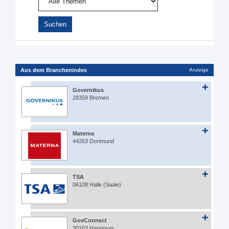
Aus dem Branchenindex
Anzeige
Governikus
28359 Bremen
Materna
44263 Dortmund
TSA
06108 Halle (Saale)
GovConnect
30163 Hannover