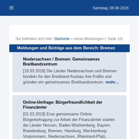
Zum
Menü
Inhalt
Samstag, 08.08.2026
springen
Sie befinden sich hier:
Startseite
»
move-Meldungen
(: Seite 10)
Meldungen und Beiträge aus dem Bereich: Bremen
Niedersachsen / Bremen: Gemeinsames
Breitbandzentrum
[19.03.2019] Die Länder Niedersachsen und Bremen
bündeln für den Breitband-Ausbau ihre Kräfte und
gründen ein gemeinsames Breitbandzentrum.
mehr...
Online-Umfrage: Bürgerfreundlichkeit der
Finanzämter
[01.03.2019] Eine gemeinsame Online-
Bürgerbefragung zur Arbeit der Finanzämter starten
die Länder Hessen, Baden-Württemberg, Bayern,
Brandenburg, Bremen, Hamburg, Mecklenburg-
Vorpommern, Niedersachsen, Rheinland-Pfalz,