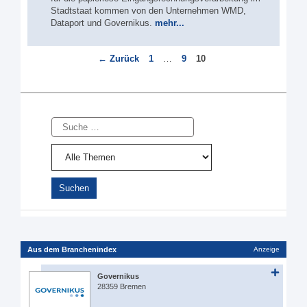
Stadtstaat kommen von den Unternehmen WMD,
Dataport und Governikus.
mehr...
Seite
Seite
Seite
←
Zurück
1
…
9
10
Suche
Aus dem Branchenindex
Anzeige
Governikus
28359 Bremen