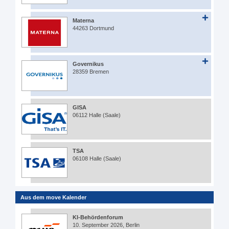
Materna
44263 Dortmund
Governikus
28359 Bremen
GISA
06112 Halle (Saale)
TSA
06108 Halle (Saale)
Aus dem move Kalender
KI-Behördenforum
10. September 2026, Berlin