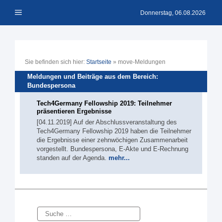
Zum
Menü
Inhalt
Donnerstag, 06.08.2026
springen
Sie befinden sich hier:
Startseite
»
move-Meldungen
Meldungen und Beiträge aus dem Bereich:
Bundespersona
Tech4Germany Fellowship 2019: Teilnehmer
präsentieren Ergebnisse
[04.11.2019] Auf der Abschlussveranstaltung des
Tech4Germany Fellowship 2019 haben die Teilnehmer
die Ergebnisse einer zehnwöchigen Zusammenarbeit
vorgestellt. Bundespersona, E-Akte und E-Rechnung
standen auf der Agenda.
mehr...
Suche