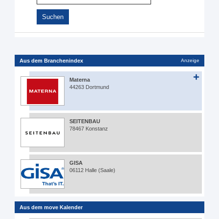
Aus dem Branchenindex
Anzeige
Materna
44263 Dortmund
SEITENBAU
78467 Konstanz
GISA
06112 Halle (Saale)
Aus dem move Kalender