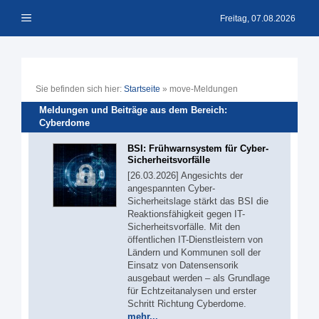
Zum
Menü
Inhalt
Freitag, 07.08.2026
springen
Sie befinden sich hier:
Startseite
»
move-Meldungen
Meldungen und Beiträge aus dem Bereich:
Cyberdome
BSI: Frühwarnsystem für Cyber-
Sicherheitsvorfälle
[26.03.2026] Angesichts der
angespannten Cyber-
Sicherheitslage stärkt das BSI die
Reaktionsfähigkeit gegen IT-
Sicherheitsvorfälle. Mit den
öffentlichen IT-Dienstleistern von
Ländern und Kommunen soll der
Einsatz von Datensensorik
ausgebaut werden – als Grundlage
für Echtzeitanalysen und erster
Schritt Richtung Cyberdome.
mehr...