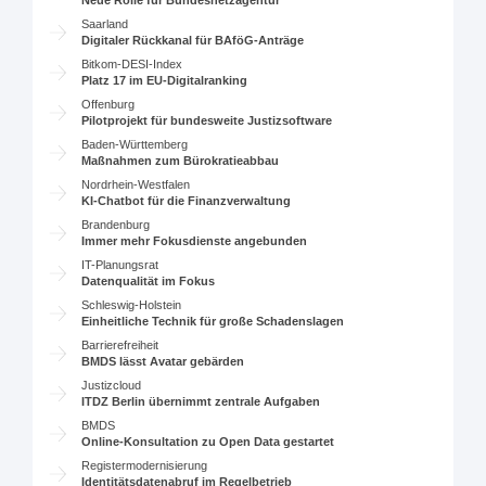
Neue Rolle für Bundesnetzagentur
Saarland
Digitaler Rückkanal für BAföG-Anträge
Bitkom-DESI-Index
Platz 17 im EU-Digitalranking
Offenburg
Pilotprojekt für bundesweite Justizsoftware
Baden-Württemberg
Maßnahmen zum Bürokratieabbau
Nordrhein-Westfalen
KI-Chatbot für die Finanzverwaltung
Brandenburg
Immer mehr Fokusdienste angebunden
IT-Planungsrat
Datenqualität im Fokus
Schleswig-Holstein
Einheitliche Technik für große Schadenslagen
Barrierefreiheit
BMDS lässt Avatar gebärden
Justizcloud
ITDZ Berlin übernimmt zentrale Aufgaben
BMDS
Online-Konsultation zu Open Data gestartet
Registermodernisierung
Identitätsdatenabruf im Regelbetrieb