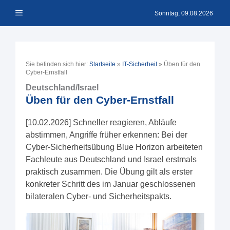
Zum
Menü
Inhalt
Sonntag, 09.08.2026
springen
Sie befinden sich hier:
Startseite
»
IT-Sicherheit
»
Üben für den
Cyber-Ernstfall
Deutschland/Israel
Üben für den Cyber-Ernstfall
[10.02.2026] Schneller reagieren, Abläufe
abstimmen, Angriffe früher erkennen: Bei der
Cyber-Sicherheitsübung Blue Horizon arbeiteten
Fachleute aus Deutschland und Israel erstmals
praktisch zusammen. Die Übung gilt als erster
konkreter Schritt des im Januar geschlossenen
bilateralen Cyber- und Sicherheitspakts.