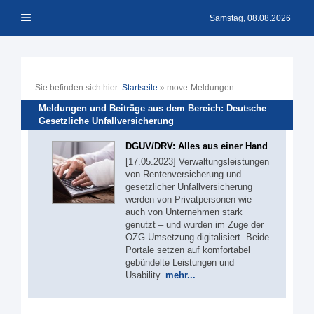
Zum
Menü
Inhalt
Samstag, 08.08.2026
springen
Sie befinden sich hier:
Startseite
»
move-Meldungen
Meldungen und Beiträge aus dem Bereich: Deutsche
Gesetzliche Unfallversicherung
DGUV/DRV: Alles aus einer Hand
[17.05.2023] Verwaltungsleistungen
von Rentenversicherung und
gesetzlicher Unfallversicherung
werden von Privatpersonen wie
auch von Unternehmen stark
genutzt – und wurden im Zuge der
OZG-Umsetzung digitalisiert. Beide
Portale setzen auf komfortabel
gebündelte Leistungen und
Usability.
mehr...