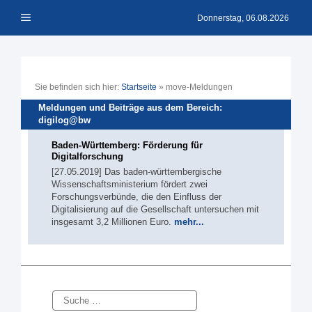
Zum
Menü
Inhalt
Donnerstag, 06.08.2026
springen
Sie befinden sich hier:
Startseite
»
move-Meldungen
Meldungen und Beiträge aus dem Bereich:
digilog@bw
Baden-Württemberg: Förderung für
Digitalforschung
[27.05.2019] Das baden-württembergische
Wissenschaftsministerium fördert zwei
Forschungsverbünde, die den Einfluss der
Digitalisierung auf die Gesellschaft untersuchen mit
insgesamt 3,2 Millionen Euro.
mehr...
Suche