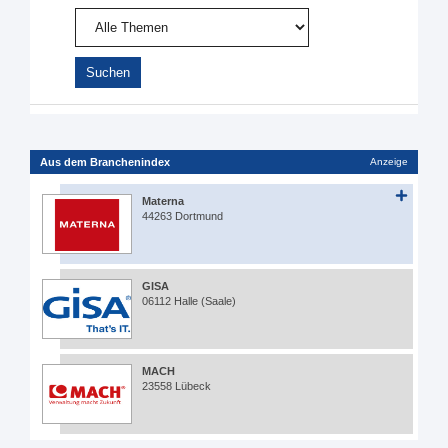
Aus dem Branchenindex
Anzeige
Materna
44263 Dortmund
GISA
06112 Halle (Saale)
MACH
23558 Lübeck