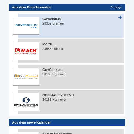
Aus dem Branchenindex
Anzeige
Governikus
28359 Bremen
MACH
23558 Lübeck
GovConnect
30163 Hannover
OPTIMAL SYSTEMS
30163 Hannover
Aus dem move Kalender
KI-Behördenforum