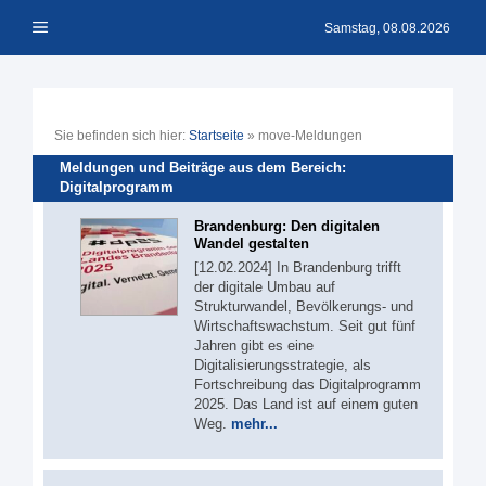
Zum
Menü
Inhalt
Samstag, 08.08.2026
springen
Sie befinden sich hier:
Startseite
»
move-Meldungen
Meldungen und Beiträge aus dem Bereich:
Digitalprogramm
Brandenburg: Den digitalen
Wandel gestalten
[12.02.2024] In Brandenburg trifft
der digitale Umbau auf
Strukturwandel, Bevölkerungs- und
Wirtschaftswachstum. Seit gut fünf
Jahren gibt es eine
Digitalisierungsstrategie, als
Fortschreibung das Digitalprogramm
2025. Das Land ist auf einem guten
Weg.
mehr...