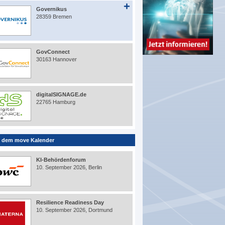
Governikus
28359 Bremen
GovConnect
30163 Hannover
digitalSIGNAGE.de
22765 Hamburg
 dem move Kalender
KI-Behördenforum
10. September 2026, Berlin
Resilience Readiness Day
10. September 2026, Dortmund