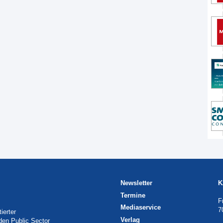
Newsletter
K
Termine
F
Mediaservice
7
ierter
Verlag
 den Public Sector