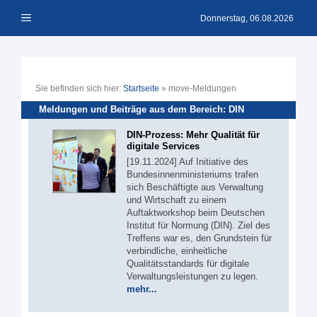
Zum
Menü
Inhalt
Donnerstag, 06.08.2026
springen
Sie befinden sich hier:
Startseite
»
move-Meldungen
Meldungen und Beiträge aus dem Bereich: DIN
DIN-Prozess: Mehr Qualität für
digitale Services
[19.11.2024] Auf Initiative des
Bundesinnenministeriums trafen
sich Beschäftigte aus Verwaltung
und Wirtschaft zu einem
Auftaktworkshop beim Deutschen
Institut für Normung (DIN). Ziel des
Treffens war es, den Grundstein für
verbindliche, einheitliche
Qualitätsstandards für digitale
Verwaltungsleistungen zu legen.
mehr...