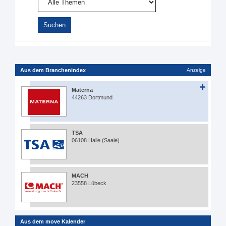
Aus dem Branchenindex
Anzeige
Materna
44263 Dortmund
TSA
06108 Halle (Saale)
MACH
23558 Lübeck
Aus dem move Kalender