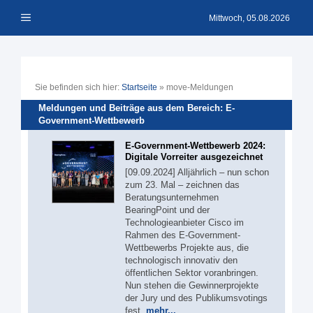
Zum
Menü
Inhalt
Mittwoch, 05.08.2026
springen
Sie befinden sich hier:
Startseite
»
move-Meldungen
Meldungen und Beiträge aus dem Bereich: E-
Government-Wettbewerb
E-Government-Wettbewerb 2024:
Digitale Vorreiter ausgezeichnet
[09.09.2024] Alljährlich – nun schon
zum 23. Mal – zeichnen das
Beratungsunternehmen
BearingPoint und der
Technologieanbieter Cisco im
Rahmen des E-Government-
Wettbewerbs Projekte aus, die
technologisch innovativ den
öffentlichen Sektor voranbringen.
Nun stehen die Gewinnerprojekte
der Jury und des Publikumsvotings
fest.
mehr...