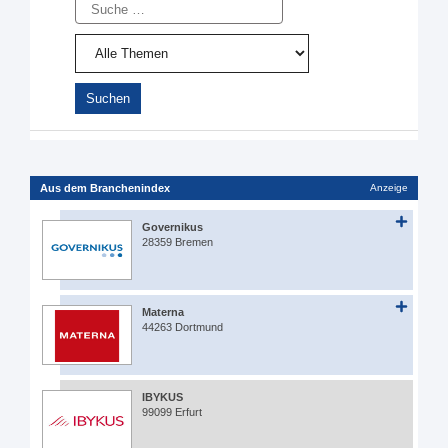
Suche
Aus dem Branchenindex
Anzeige
Governikus
28359 Bremen
Materna
44263 Dortmund
IBYKUS
99099 Erfurt