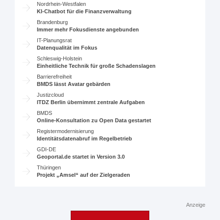
Nordrhein-Westfalen
KI-Chatbot für die Finanzverwaltung
Brandenburg
Immer mehr Fokusdienste angebunden
IT-Planungsrat
Datenqualität im Fokus
Schleswig-Holstein
Einheitliche Technik für große Schadenslagen
Barrierefreiheit
BMDS lässt Avatar gebärden
Justizcloud
ITDZ Berlin übernimmt zentrale Aufgaben
BMDS
Online-Konsultation zu Open Data gestartet
Registermodernisierung
Identitätsdatenabruf im Regelbetrieb
GDI-DE
Geoportal.de startet in Version 3.0
Thüringen
Projekt „Amsel“ auf der Zielgeraden
Anzeige