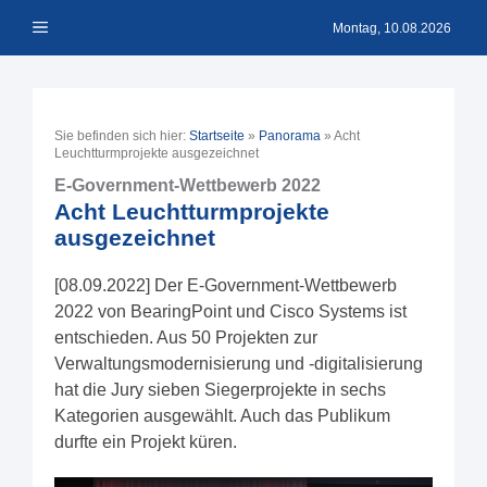
Zum
Menü
Inhalt
Montag, 10.08.2026
springen
Sie befinden sich hier:
Startseite
»
Panorama
»
Acht
Leuchtturmprojekte ausgezeichnet
E-Government-Wettbewerb 2022
Acht Leuchtturmprojekte
ausgezeichnet
[08.09.2022] Der E-Government-Wettbewerb
2022 von BearingPoint und Cisco Systems ist
entschieden. Aus 50 Projekten zur
Verwaltungsmodernisierung und -digitalisierung
hat die Jury sieben Siegerprojekte in sechs
Kategorien ausgewählt. Auch das Publikum
durfte ein Projekt küren.