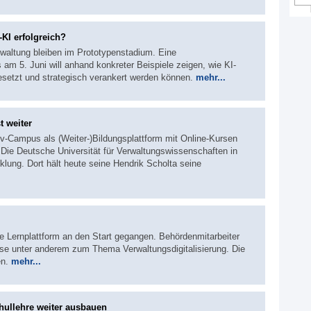
-KI erfolgreich?
erwaltung bleiben im Prototypenstadium. Eine
 am 5. Juni will anhand konkreter Beispiele zeigen, wie KI-
etzt und strategisch verankert werden können.
mehr...
 weiter
ov-Campus als (Weiter-)Bildungsplattform mit Online-Kursen
. Die Deutsche Universität für Verwaltungswissenschaften in
klung. Dort hält heute seine Hendrik Scholta seine
eue Lernplattform an den Start gegangen. Behördenmitarbeiter
rse unter anderem zum Thema Verwaltungsdigitalisierung. Die
en.
mehr...
hullehre weiter ausbauen