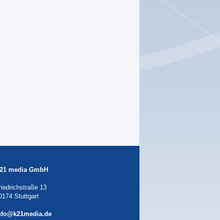
21 media GmbH
riedrichstraße 13
0174 Stuttgart
nfo@k21media.de