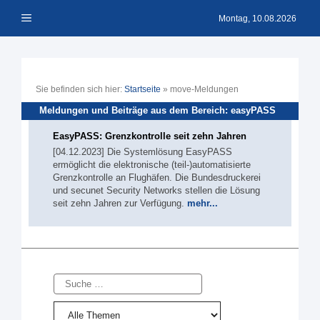
Zum
Menü
Inhalt
Montag, 10.08.2026
springen
Sie befinden sich hier:
Startseite
»
move-Meldungen
Meldungen und Beiträge aus dem Bereich: easyPASS
EasyPASS: Grenzkontrolle seit zehn Jahren
[04.12.2023] Die Systemlösung EasyPASS
ermöglicht die elektronische (teil-)automatisierte
Grenzkontrolle an Flughäfen. Die Bundesdruckerei
und secunet Security Networks stellen die Lösung
seit zehn Jahren zur Verfügung.
mehr...
Suche