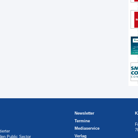
Newsletter
K
Termine
F
Mediaservice
7
ierter
Verlag
 den Public Sector