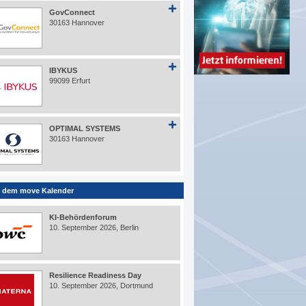
GovConnect
30163 Hannover
IBYKUS
99099 Erfurt
OPTIMAL SYSTEMS
30163 Hannover
 dem move Kalender
KI-Behördenforum
10. September 2026, Berlin
Resilience Readiness Day
10. September 2026, Dortmund