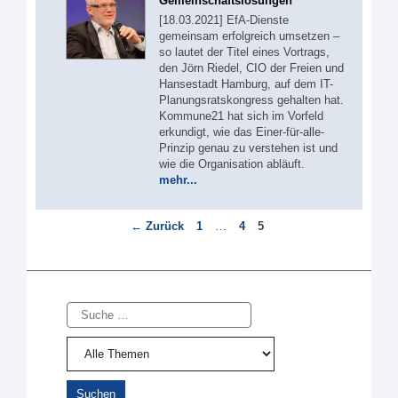
Gemeinschaftslösungen
[18.03.2021] EfA-Dienste
gemeinsam erfolgreich umsetzen –
so lautet der Titel eines Vortrags,
den Jörn Riedel, CIO der Freien und
Hansestadt Hamburg, auf dem IT-
Planungsratskongress gehalten hat.
Kommune21 hat sich im Vorfeld
erkundigt, wie das Einer-für-alle-
Prinzip genau zu verstehen ist und
wie die Organisation abläuft.
mehr...
Seite
Seite
Seite
←
Zurück
1
…
4
5
Suche