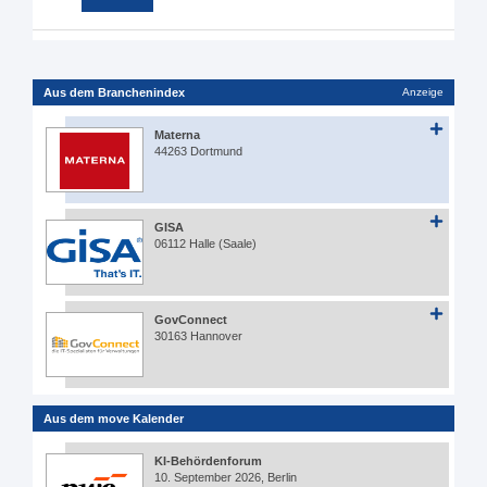
Aus dem Branchenindex
Anzeige
Materna
44263 Dortmund
GISA
06112 Halle (Saale)
GovConnect
30163 Hannover
Aus dem move Kalender
KI-Behördenforum
10. September 2026, Berlin