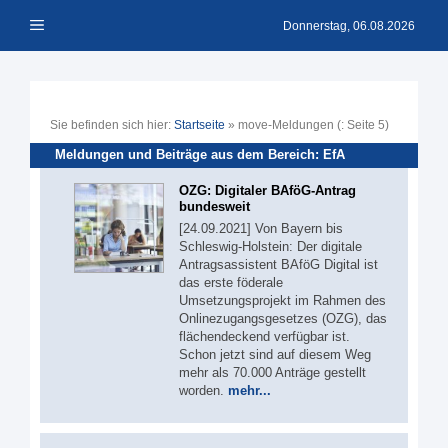
Zum
Menü
Inhalt
Donnerstag, 06.08.2026
springen
Sie befinden sich hier:
Startseite
»
move-Meldungen
(: Seite 5)
Meldungen und Beiträge aus dem Bereich: EfA
OZG: Digitaler BAföG-Antrag
bundesweit
[24.09.2021] Von Bayern bis
Schleswig-Holstein: Der digitale
Antragsassistent BAföG Digital ist
das erste föderale
Umsetzungsprojekt im Rahmen des
Onlinezugangsgesetzes (OZG), das
flächendeckend verfügbar ist.
Schon jetzt sind auf diesem Weg
mehr als 70.000 Anträge gestellt
worden.
mehr...