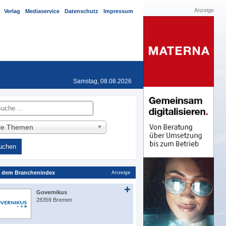
Anzeige
Verlag
Mediaservice
Datenschutz
Impressum
Samstag, 08.08.2026
he
lle Themen
 dem Branchenindex
Anzeige
Governikus
28359 Bremen