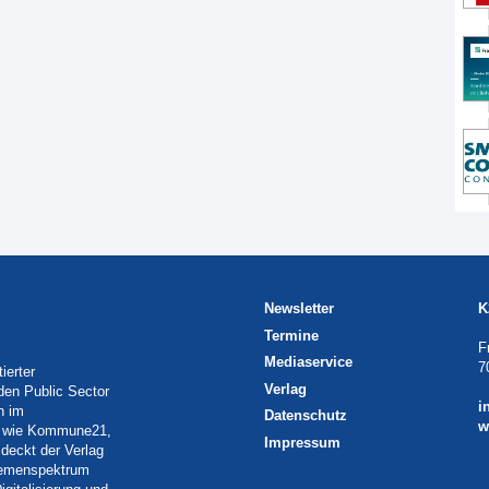
Newsletter
K
Termine
F
Mediaservice
7
ierter
Verlag
 den Public Sector
i
h im
Datenschutz
w
eln wie Kommune21,
Impressum
deckt der Verlag
Themenspektrum