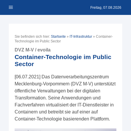
Zum
Menü
Inhalt
Freitag, 07.08.2026
springen
Sie befinden sich hier:
Startseite
»
IT-Infrastruktur
»
Container-
Technologie im Public Sector
DVZ M-V / evoila
Container-Technologie im Public
Sector
[06.07.2021] Das Datenverarbeitungszentrum
Mecklenburg-Vorpommern (DVZ M-V) unterstützt
öffentliche Verwaltungen bei der digitalen
Transformation. Seine Anwendungen und
Fachverfahren virtualisiert der IT-Dienstleister in
Containern und betreibt sie auf einer auf
Container-Technologie basierenden Plattform.