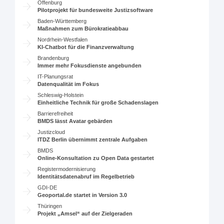
Offenburg
Pilotprojekt für bundesweite Justizsoftware
Baden-Württemberg
Maßnahmen zum Bürokratieabbau
Nordrhein-Westfalen
KI-Chatbot für die Finanzverwaltung
Brandenburg
Immer mehr Fokusdienste angebunden
IT-Planungsrat
Datenqualität im Fokus
Schleswig-Holstein
Einheitliche Technik für große Schadenslagen
Barrierefreiheit
BMDS lässt Avatar gebärden
Justizcloud
ITDZ Berlin übernimmt zentrale Aufgaben
BMDS
Online-Konsultation zu Open Data gestartet
Registermodernisierung
Identitätsdatenabruf im Regelbetrieb
GDI-DE
Geoportal.de startet in Version 3.0
Thüringen
Projekt „Amsel“ auf der Zielgeraden