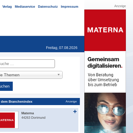
Anzeige
Verlag
Mediaservice
Datenschutz
Impressum
Freitag, 07.08.2026
he
lle Themen
 dem Branchenindex
Anzeige
Materna
44263 Dortmund