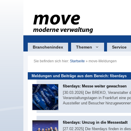
Zum
Inhalt
springen
Branchenindex
Themen
Service
Sie befinden sich hier:
Startseite
»
move-Meldungen
Meldungen und Beiträge aus dem Bereich: fiberdays
fiberdays: Messe weiter gewachsen
[30.03.2026] Der BREKO, Veranstalter d
Veranstaltungstagen in Frankfurt eine p
Aussteller und Besucher hinzugewonnen
fiberdays: Umzug in die Messestadt
[27.02.2025] Die fiberdays finden in die