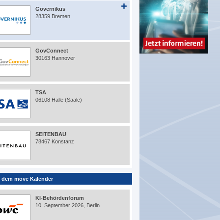
Governikus
28359 Bremen
GovConnect
30163 Hannover
TSA
06108 Halle (Saale)
SEITENBAU
78467 Konstanz
 dem move Kalender
KI-Behördenforum
10. September 2026, Berlin