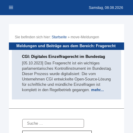
Zum
Menü
Inhalt
Samstag, 08.08.2026
springen
Sie befinden sich hier:
Startseite
»
move-Meldungen
Meldungen und Beiträge aus dem Bereich: Fragerecht
CGI: Digitales Einzelfragerecht im Bundestag
[05.10.2023] Das Fragerecht ist ein wichtiges
parlamentarisches Kontrollinstrument im Bundestag.
Dieser Prozess wurde digitalisiert: Die vom
Unternehmen CGI entwickelte Open-Source-Lösung
für schriftliche und mündliche Einzelfragen ist
komplett in den Regelbetrieb gegangen.
mehr...
Suche