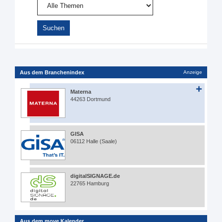
Aus dem Branchenindex
Anzeige
Materna
44263 Dortmund
GISA
06112 Halle (Saale)
digitalSIGNAGE.de
22765 Hamburg
Aus dem move Kalender