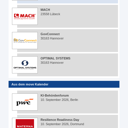
MACH
23558 Lübeck
GovConnect
30163 Hannover
OPTIMAL SYSTEMS
30163 Hannover
Aus dem move Kalender
KI-Behördenforum
10. September 2026, Berlin
Resilience Readiness Day
10. September 2026, Dortmund