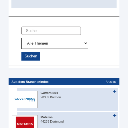
Suche
Aus dem Branchenindex
Anzeige
Governikus
28359 Bremen
Materna
44263 Dortmund