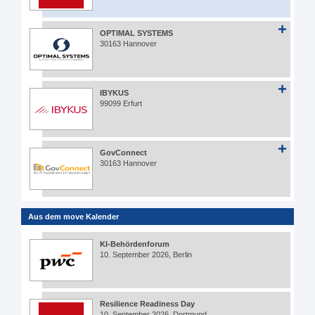
OPTIMAL SYSTEMS
30163 Hannover
IBYKUS
99099 Erfurt
GovConnect
30163 Hannover
Aus dem move Kalender
KI-Behördenforum
10. September 2026, Berlin
Resilience Readiness Day
10. September 2026, Dortmund