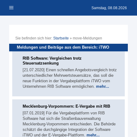
Zum
Menü
Inhalt
Samstag, 08.08.2026
springen
Sie befinden sich hier:
Startseite
»
move-Meldungen
Meldungen und Beiträge aus dem Bereich: iTWO
RIB Software: Vergleichen trotz
Steuersatzsenkung
[21.07.2020] Einen schnellen Angebotsvergleich trotz
unterschiedlicher Mehrwertsteuersätze, das soll die
neue Funktion in der Vergabeplattform iTWO vom
Unternehmen RIB Software ermöglichen.
mehr...
Mecklenburg-Vorpommern: E-Vergabe mit RIB
[07.01.2019] Für die Vergabeplattform von RIB
Software hat sich die Straßenbauverwaltung
Mecklenburg-Vorpommern entschieden. Die Behörde
schätzt die durchgängige Integration der Software
iTWO und der E-Vergabe-Plattform.
mehr...