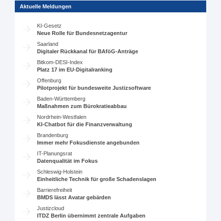
Aktuelle Meldungen
KI-Gesetz
Neue Rolle für Bundesnetzagentur
Saarland
Digitaler Rückkanal für BAföG-Anträge
Bitkom-DESI-Index
Platz 17 im EU-Digitalranking
Offenburg
Pilotprojekt für bundesweite Justizsoftware
Baden-Württemberg
Maßnahmen zum Bürokratieabbau
Nordrhein-Westfalen
KI-Chatbot für die Finanzverwaltung
Brandenburg
Immer mehr Fokusdienste angebunden
IT-Planungsrat
Datenqualität im Fokus
Schleswig-Holstein
Einheitliche Technik für große Schadenslagen
Barrierefreiheit
BMDS lässt Avatar gebärden
Justizcloud
ITDZ Berlin übernimmt zentrale Aufgaben