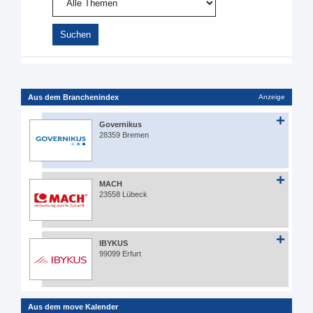
Aus dem Branchenindex
Anzeige
Governikus
28359 Bremen
MACH
23558 Lübeck
IBYKUS
99099 Erfurt
Aus dem move Kalender