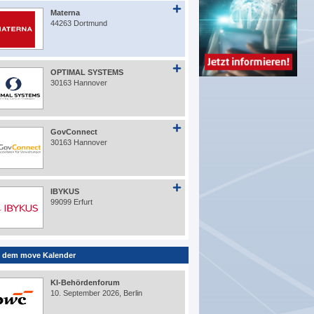
Materna
44263 Dortmund
OPTIMAL SYSTEMS
30163 Hannover
GovConnect
30163 Hannover
IBYKUS
99099 Erfurt
 dem move Kalender
KI-Behördenforum
10. September 2026, Berlin