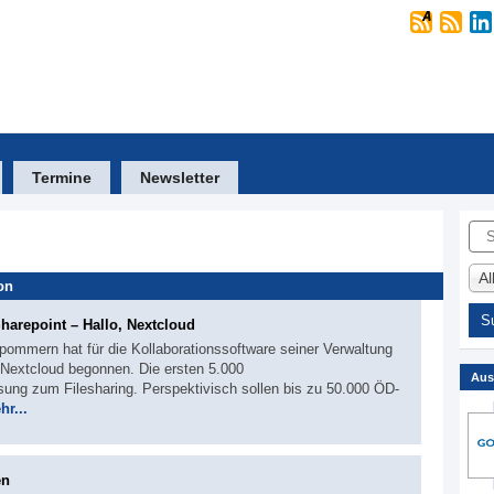
Termine
Newsletter
Suc
A
on
arepoint – Hallo, Nextcloud
ommern hat für die Kollaborationssoftware seiner Verwaltung
 Nextcloud begonnen. Die ersten 5.000
Aus
sung zum Filesharing. Perspektivisch sollen bis zu 50.000 ÖD-
hr...
en