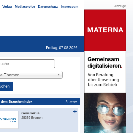
Anzeige
Verlag
Mediaservice
Datenschutz
Impressum
Freitag, 07.08.2026
he
lle Themen
 dem Branchenindex
Anzeige
Governikus
28359 Bremen