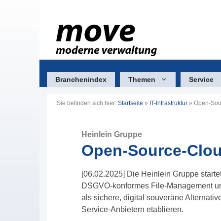
Zum
Inhalt
springen
Branchenindex
Themen
Service
Sie befinden sich hier:
Startseite
»
IT-Infrastruktur
»
Open-Sour
Heinlein Gruppe
Open-Source-Cloud
[06.02.2025] Die Heinlein Gruppe start
DSGVO-konformes File-Management und d
als sichere, digital souveräne Alterna
Service-Anbietern etablieren.