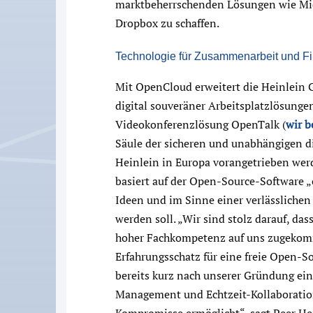
marktbeherrschenden Lösungen wie Mic
Dropbox zu schaffen.
Technologie für Zusammenarbeit und 
Mit OpenCloud erweitert die Heinlein Gr
digital souveräner Arbeitsplatzlösung
Videokonferenzlösung OpenTalk (
wir b
Säule der sicheren und unabhängigen dig
Heinlein in Europa vorangetrieben we
basiert auf der Open-Source-Software „
Ideen und im Sinne einer verlässlich
werden soll. „Wir sind stolz darauf, das
hoher Fachkompetenz auf uns zugekomm
Erfahrungsschatz für eine freie Open-
bereits kurz nach unserer Gründung ein 
Management und Echtzeit-Kollaboration
Kompromisse ermöglicht“, sagt Peer Hei