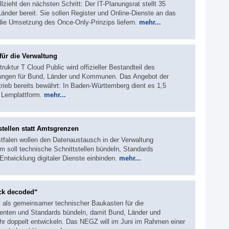
ieht den nächsten Schritt: Der IT-Planungsrat stellt 35
Länder bereit. Sie sollen Register und Online-Dienste an das
die Umsetzung des Once-Only-Prinzips liefern.
mehr...
ür die Verwaltung
ruktur T Cloud Public wird offizieller Bestandteil des
tungen für Bund, Länder und Kommunen. Das Angebot der
rieb bereits bewährt: In Baden-Württemberg dient es 1,5
 Lernplattform.
mehr...
tellen statt Amtsgrenzen
falen wollen den Datenaustausch in der Verwaltung
m soll technische Schnittstellen bündeln, Standards
ntwicklung digitaler Dienste einbinden.
mehr...
ck decoded“
l als gemeinsamer technischer Baukasten für die
nenten und Standards bündeln, damit Bund, Länder und
hr doppelt entwickeln. Das NEGZ will im Juni im Rahmen einer