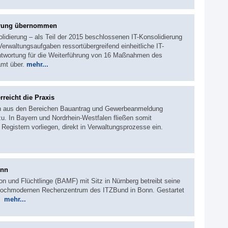
ierung übernommen
idierung – als Teil der 2015 beschlossenen IT-Konsolidierung
rwaltungsaufgaben ressortübergreifend einheitliche IT-
antwortung für die Weiterführung von 16 Maßnahmen des
mt über.
mehr...
reicht die Praxis
en aus den Bereichen Bauantrag und Gewerbeanmeldung
u. In Bayern und Nordrhein-Westfalen fließen somit
n Registern vorliegen, direkt in Verwaltungsprozesse ein.
onn
n und Flüchtlinge (BAMF) mit Sitz in Nürnberg betreibt seine
m hochmodernen Rechenzentrum des ITZBund in Bonn. Gestartet
7.
mehr...