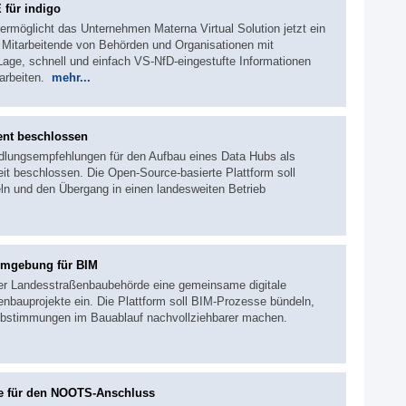
 für indigo
ermöglicht das Unternehmen Materna Virtual Solution jetzt ein
. Mitarbeitende von Behörden und Organisationen mit
Lage, schnell und einfach VS-NfD-eingestufte Informationen
rarbeiten.
mehr...
ent beschlossen
ndlungsempfehlungen für den Aufbau eines Data Hubs als
it beschlossen. Die Open-Source-basierte Plattform soll
n und den Übergang in einen landesweiten Betrieb
umgebung für BIM
der Landesstraßenbaubehörde eine gemeinsame digitale
bauprojekte ein. Die Plattform soll BIM-Prozesse bündeln,
d Abstimmungen im Bauablauf nachvollziehbarer machen.
te für den NOOTS-Anschluss