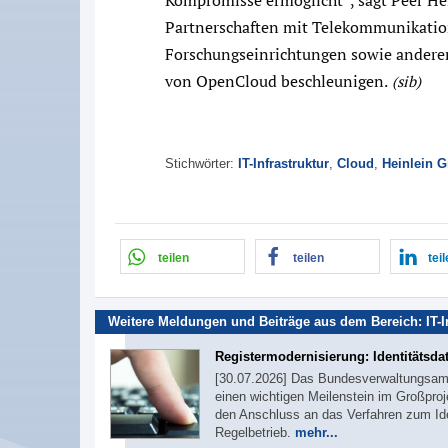
Partnerschaften mit Telekommunikation
Forschungseinrichtungen sowie anderen
von OpenCloud beschleunigen.
(sib)
Stichwörter:
IT-Infrastruktur
,
Cloud
,
Heinlein 
teilen
teilen
tei
Weitere Meldungen und Beiträge aus dem Bereich:
IT-
Registermodernisierung: Identitätsda
[30.07.2026] Das Bundesverwaltungsamt 
einen wichtigen Meilenstein im Großproj
den Anschluss an das Verfahren zum Iden
Regelbetrieb.
mehr...