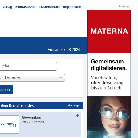
Anzeige
Verlag
Mediaservice
Datenschutz
Impressum
Freitag, 07.08.2026
he
lle Themen
 dem Branchenindex
Anzeige
Governikus
28359 Bremen