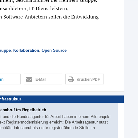
sanbietern, IT-Dienstleistern,
 Software-Anbietern sollen die Entwicklung
Gruppe
,
Kollaboration
,
Open Source
len
E-Mail
drucken/PDF
Infrastruktur
tenabruf im Regelbetrieb
und die Bundesagentur für Arbeit haben in einem Pilotprojekt
ekt Registermodernisierung erreicht: Die Arbeitsagentur nutzt
titätsdatenabruf als erste registerführende Stelle im