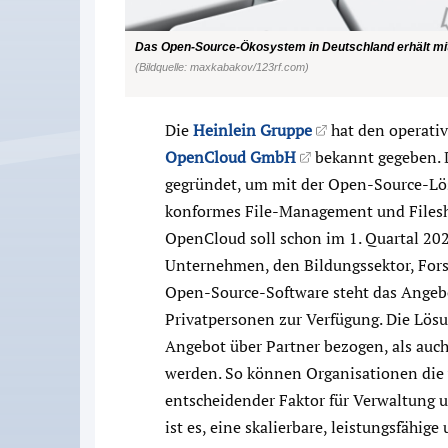
Das Open-Source-Ökosystem in Deutschland erhält mi
(Bildquelle: maxkabakov/123rf.com)
Die
Heinlein Gruppe
hat den operati
OpenCloud GmbH
bekannt gegeben.
gegründet, um mit der Open-Source-L
konformes File-Management und Filesha
OpenCloud soll schon im 1. Quartal 202
Unternehmen, den Bildungssektor, For
Open-Source-Software steht das Angeb
Privatpersonen zur Verfügung. Die Lös
Angebot über Partner bezogen, als auc
werden. So können Organisationen die v
entscheidender Faktor für Verwaltung 
ist es, eine skalierbare, leistungsfähi