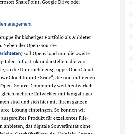
rosoft SharePoint, Google Drive oder
Filemanagement
uppe ihr bisheriges Portfolio als Anbieter
en. Neben der Open-Source-
erichteten
) soll OpenCloud nun die zweite
italen Infrastruktur darstellen, die von
rde, so die Unternehmensgruppe. OpenCloud
ownCloud Infinite Scale“, die nun mit neuen
en Open-Source-Community weiterentwickelt
s gleich mehrere Entwickler mit langjähriger
en sind und sich hier mit ihrem ganzen
Source-Lösung einbringen. So können wir
ausgereiftes Produkt für exzellentes File-
 anbieten, das digitale Souveränität ohne
nlein, Geschäftsführer der Heinlein Gruppe.