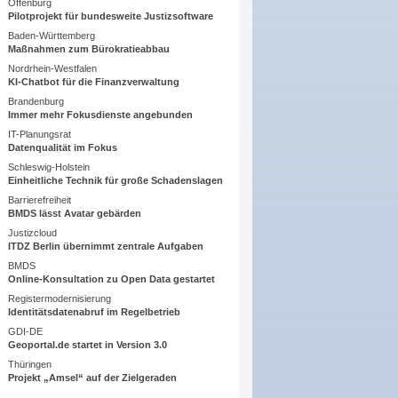
Offenburg
Pilotprojekt für bundesweite Justizsoftware
Baden-Württemberg
Maßnahmen zum Bürokratieabbau
Nordrhein-Westfalen
KI-Chatbot für die Finanzverwaltung
Brandenburg
Immer mehr Fokusdienste angebunden
IT-Planungsrat
Datenqualität im Fokus
Schleswig-Holstein
Einheitliche Technik für große Schadenslagen
Barrierefreiheit
BMDS lässt Avatar gebärden
Justizcloud
ITDZ Berlin übernimmt zentrale Aufgaben
BMDS
Online-Konsultation zu Open Data gestartet
Registermodernisierung
Identitätsdatenabruf im Regelbetrieb
GDI-DE
Geoportal.de startet in Version 3.0
Thüringen
Projekt „Amsel“ auf der Zielgeraden