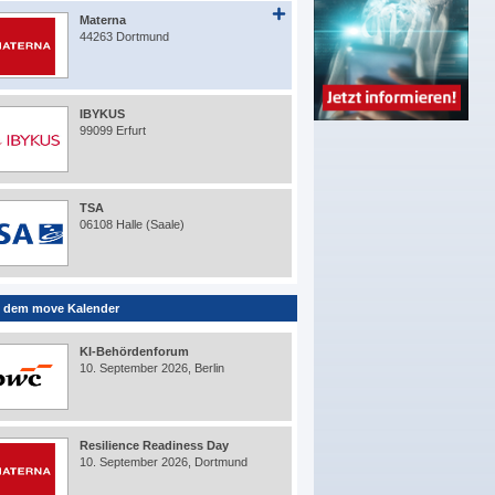
Materna
44263 Dortmund
IBYKUS
99099 Erfurt
TSA
06108 Halle (Saale)
 dem move Kalender
KI-Behördenforum
10. September 2026, Berlin
Resilience Readiness Day
10. September 2026, Dortmund