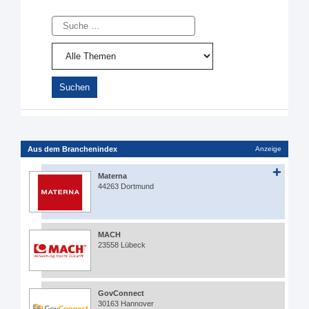
Suche
Aus dem Branchenindex
Anzeige
Materna
44263 Dortmund
MACH
23558 Lübeck
GovConnect
30163 Hannover