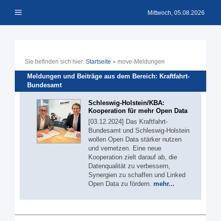
Zum
Menü
Inhalt
Mittwoch, 05.08.2026
springen
Sie befinden sich hier:
Startseite
»
move-Meldungen
Meldungen und Beiträge aus dem Bereich: Kraftfahrt-
Bundesamt
Schleswig-Holstein/KBA:
Kooperation für mehr Open Data
[03.12.2024] Das Kraftfahrt-
Bundesamt und Schleswig-Holstein
wollen Open Data stärker nutzen
und vernetzen. Eine neue
Kooperation zielt darauf ab, die
Datenqualität zu verbessern,
Synergien zu schaffen und Linked
Open Data zu fördern.
mehr...