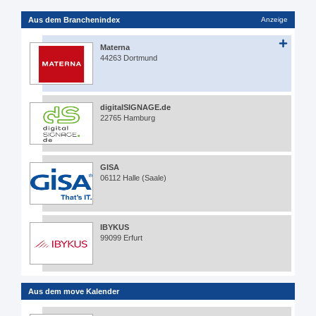
Aus dem Branchenindex
Anzeige
Materna
44263 Dortmund
digitalSIGNAGE.de
22765 Hamburg
GISA
06112 Halle (Saale)
IBYKUS
99099 Erfurt
Aus dem move Kalender