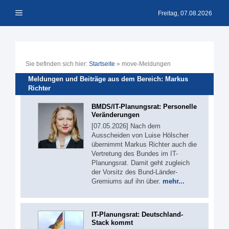
Zum
Menü
Inhalt
Freitag, 07.08.2026
springen
Sie befinden sich hier:
Startseite
»
move-Meldungen
Meldungen und Beiträge aus dem Bereich: Markus
Richter
BMDS/IT-Planungsrat: Personelle
Veränderungen
[07.05.2026] Nach dem
Ausscheiden von Luise Hölscher
übernimmt Markus Richter auch die
Vertretung des Bundes im IT-
Planungsrat. Damit geht zugleich
der Vorsitz des Bund-Länder-
Gremiums auf ihn über.
mehr...
IT-Planungsrat: Deutschland-
Stack kommt