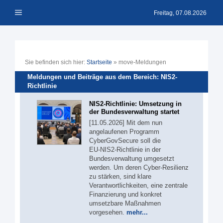
Zum
Menü
Inhalt
Freitag, 07.08.2026
springen
Sie befinden sich hier:
Startseite
»
move-Meldungen
Meldungen und Beiträge aus dem Bereich: NIS2-
Richtlinie
NIS2-Richtlinie: Umsetzung in
der Bundesverwaltung startet
[11.05.2026] Mit dem nun
angelaufenen Programm
CyberGovSecure soll die
EU‑NIS2‑Richtlinie in der
Bundesverwaltung umgesetzt
werden. Um deren Cyber-Resilienz
zu stärken, sind klare
Verantwortlichkeiten, eine zentrale
Finanzierung und konkret
umsetzbare Maßnahmen
vorgesehen.
mehr...