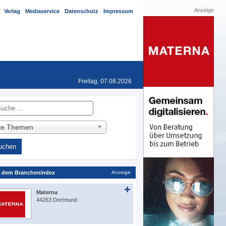
Anzeige
Verlag
Mediaservice
Datenschutz
Impressum
Freitag, 07.08.2026
he
lle Themen
 dem Branchenindex
Anzeige
Materna
44263 Dortmund