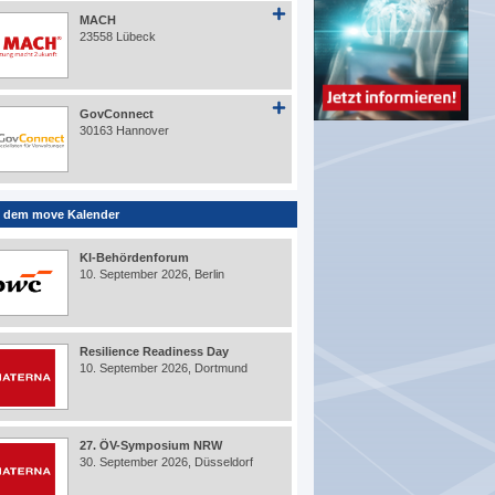
MACH
23558 Lübeck
GovConnect
30163 Hannover
 dem move Kalender
KI-Behördenforum
10. September 2026, Berlin
Resilience Readiness Day
10. September 2026, Dortmund
27. ÖV-Symposium NRW
30. September 2026, Düsseldorf