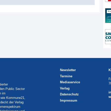
Newsletter
K
Termine
F
Mediaservice
7
ierter
Verlag
 den Public Sector
i
h im
Datenschutz
w
eln wie Kommune21,
Impressum
deckt der Verlag
Themenspektrum